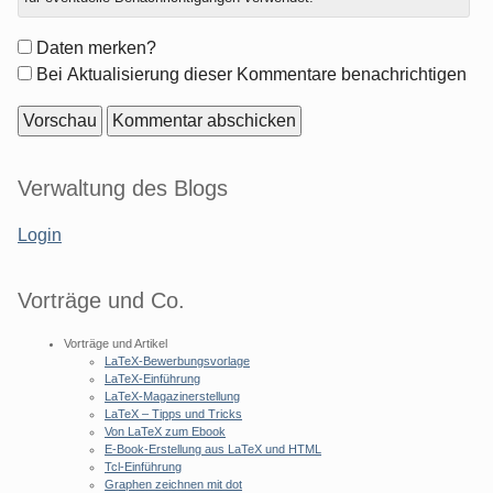
Formular-
Daten merken?
Optionen
Bei Aktualisierung dieser Kommentare benachrichtigen
Seitenleiste
Verwaltung des Blogs
Login
Vorträge und Co.
Vorträge und Artikel
LaTeX-Bewerbungsvorlage
LaTeX-Einführung
LaTeX-Magazinerstellung
LaTeX – Tipps und Tricks
Von LaTeX zum Ebook
E-Book-Erstellung aus LaTeX und HTML
Tcl-Einführung
Graphen zeichnen mit dot