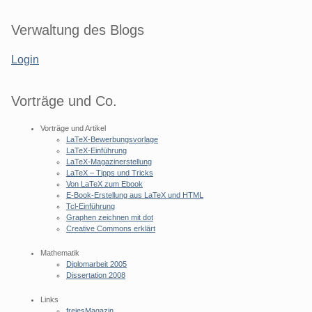
Seitenleiste
Verwaltung des Blogs
Login
Vorträge und Co.
Vorträge und Artikel
LaTeX-Bewerbungsvorlage
LaTeX-Einführung
LaTeX-Magazinerstellung
LaTeX – Tipps und Tricks
Von LaTeX zum Ebook
E-Book-Erstellung aus LaTeX und HTML
Tcl-Einführung
Graphen zeichnen mit dot
Creative Commons erklärt
Mathematik
Diplomarbeit 2005
Dissertation 2008
Links
freiesMagazin