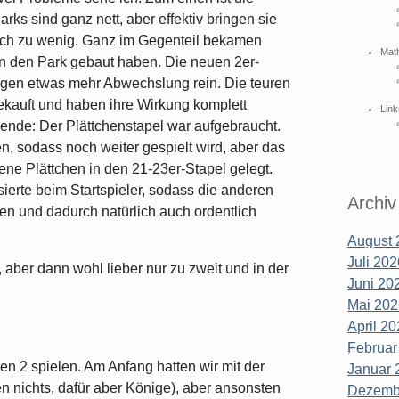
arks sind ganz nett, aber effektiv bringen sie
fach zu wenig. Ganz im Gegenteil bekamen
Mat
en den Park gebaut haben. Die neuen 2er-
ngen etwas mehr Abwechslung rein. Die teuren
gekauft und haben ihre Wirkung komplett
Link
lende: Der Plättchenstapel war aufgebraucht.
n, sodass noch weiter gespielt wird, aber das
ne Plättchen in den 21-23er-Stapel gelegt.
sierte beim Startspieler, sodass die anderen
Archiv
ten und dadurch natürlich auch ordentlich
August 
Juli 202
 aber dann wohl lieber nur zu zweit und in der
Juni 202
Mai 202
April 20
Februar
gen 2 spielen. Am Anfang hatten wir mit der
Januar 
 nichts, dafür aber Könige), aber ansonsten
Dezembe