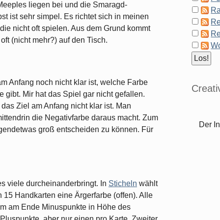
Meeples liegen bei und die Smaragd-
Ra
t ist sehr simpel. Es richtet sich in meinen
Re
die nicht oft spielen. Aus dem Grund kommt
Re
oft (nicht mehr?) auf den Tisch.
Wo
am Anfang noch nicht klar ist, welche Farbe
Creat
gibt. Mir hat das Spiel gar nicht gefallen.
das Ziel am Anfang nicht klar ist. Man
mittendrin die Negativfarbe daraus macht. Zum
Der In
irgendetwas groß entscheiden zu können. Für
s viele durcheinanderbringt. In
Sticheln
wählt
 15 Handkarten eine Ärgerfarbe (offen). Alle
hm am Ende Minuspunkte in Höhe des
Pluspunkte, aber nur einen pro Karte. Zweiter