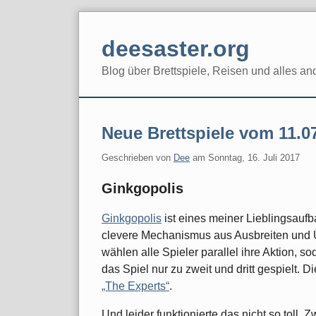
Skip
to
deesaster.org
content
Blog über Brettspiele, Reisen und alles an
Neue Brettspiele vom 11.0
Geschrieben von
Dee
am
Sonntag, 16. Juli 2017
Ginkgopolis
Ginkgopolis
ist eines meiner Lieblingsaufb
clevere Mechanismus aus Ausbreiten und Üb
wählen alle Spieler parallel ihre Aktion, 
das Spiel nur zu zweit und dritt gespielt. D
„The Experts“
.
Und leider funktionierte das nicht so toll.