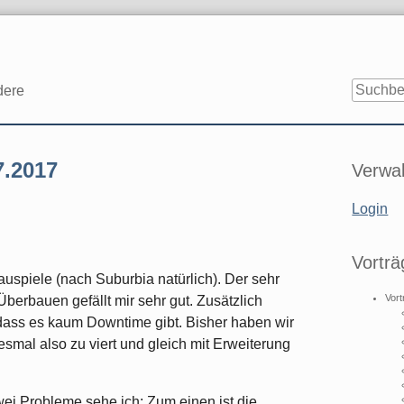
dere
Seitenle
7.2017
Verwal
Login
Vorträ
auspiele (nach Suburbia natürlich). Der sehr
Vort
erbauen gefällt mir sehr gut. Zusätzlich
sodass es kaum Downtime gibt. Bisher haben wir
iesmal also zu viert und gleich mit Erweiterung
 Zwei Probleme sehe ich: Zum einen ist die