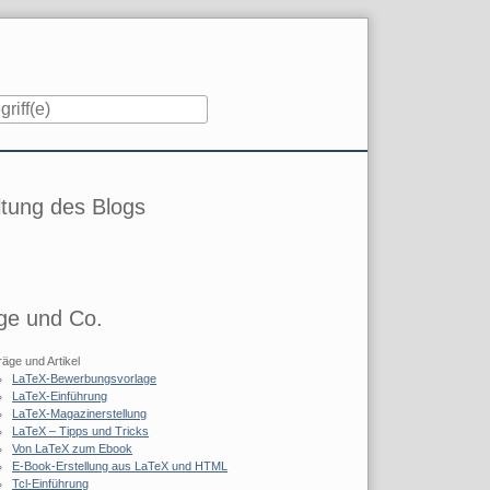
iste
tung des Blogs
ge und Co.
räge und Artikel
LaTeX-Bewerbungsvorlage
LaTeX-Einführung
LaTeX-Magazinerstellung
LaTeX – Tipps und Tricks
Von LaTeX zum Ebook
E-Book-Erstellung aus LaTeX und HTML
Tcl-Einführung