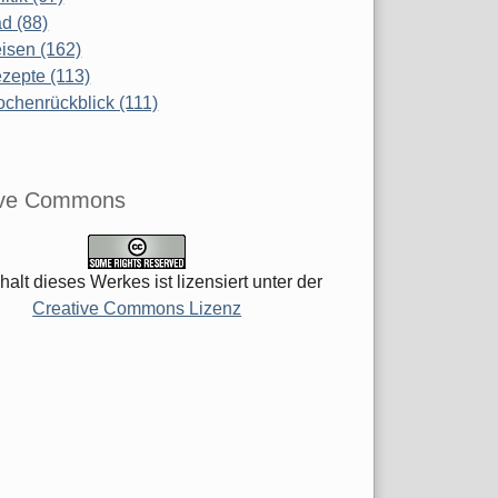
d (88)
isen (162)
zepte (113)
chenrückblick (111)
ive Commons
halt dieses Werkes ist lizensiert unter der
Creative Commons Lizenz