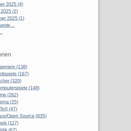
r 2025 (4)
 2025 (2)
er 2025 (1)
este ...
..
rien
lgemein (138)
ettspiele (167)
cher (320)
mputerspiele (148)
lme (262)
terna (25)
TeX (47)
nux/Open Source (835)
sik (117)
litik (67)