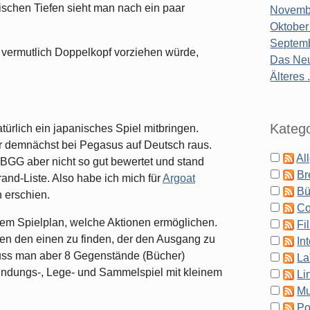
tischen Tiefen sieht man nach ein paar
Novembe
Oktober
Septemb
h vermutlich Doppelkopf vorziehen würde,
Das Neu
Älteres .
Katego
ürlich ein japanisches Spiel mitbringen.
r demnächst bei Pegasus auf Deutsch raus.
Al
i BGG aber nicht so gut bewertet und stand
Br
rand-Liste. Also habe ich mich für
Argoat
Bü
 erschien.
Co
dem Spielplan, welche Aktionen ermöglichen.
Fi
rten den einen zu finden, der den Ausgang zu
In
uss man aber 8 Gegenstände (Bücher)
La
undungs-, Lege- und Sammelspiel mit kleinem
Li
Mu
Po