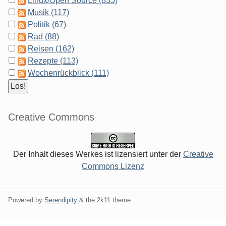
Linux/Open Source (835)
Musik (117)
Politik (67)
Rad (88)
Reisen (162)
Rezepte (113)
Wochenrückblick (111)
Creative Commons
Der Inhalt dieses Werkes ist lizensiert unter der
Creative
Commons Lizenz
Powered by
Serendipity
& the
2k11
theme.