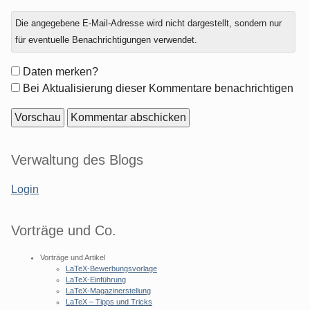
Antwort
Die angegebene E-Mail-Adresse wird nicht dargestellt, sondern nur
zu
für eventuelle Benachrichtigungen verwendet.
Formular-
Daten merken?
Optionen
Bei Aktualisierung dieser Kommentare benachrichtigen
Seitenleiste
Verwaltung des Blogs
Login
Vorträge und Co.
Vorträge und Artikel
LaTeX-Bewerbungsvorlage
LaTeX-Einführung
LaTeX-Magazinerstellung
LaTeX – Tipps und Tricks