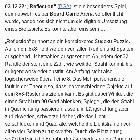
03.12.22:
„Reflection“
(
BGA
) ist ein besonderes Spiel,
denn obwohl es bei
Board Game
Arena veröffentlicht
wurde, handelt es sich nicht um die digitale Umsetzung
eines Brettspiels. Es könnte aber eins sein …
„Reflection“ erinnert an ein komplexeres Sudoku-Puzzle.
Auf einem 8x8-Feld werden von allen Reihen und Spalten
ausgehend Lichtstrahlen ausgesendet. An jedem der 32
Randfelder steht eine Zahl, wie weit der Strahl kommt, bis
er irgendwo wieder austritt. Am Anfang steht also
logischerweise überall eine 8. Das Mehrpersonenspiel
läuft in der Theorie so, dass ich verschiedene Objekte auf
dem 8x8-Raster platzieren kann. Es gibt dabei Winkel, die
einen Strahl um 90 Grad ablenken, Spiegel, die den Strahl
in Querrichtung passieren lassen, in Längsrichtung aber
zurückwerfen, schwarze Löcher, die das Licht
verschlucken und Quadrate, welche die Lichtstrahlen von
allen vier Seiten zurückwerfen. Durch die Platzierung
verändert sich die Angabe der Zahlwerte an den Rändern.