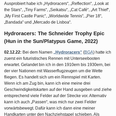
Ausprobiert habe ich „Hydroracers“, „Reflection“, „Look at
the Stars“, „Tiny Farms“, „Seikatsu“, „Cat Café“, „Art Thief“,
„My First Castle Panic“, „Worldwide Tennis“, „Pier 18“,
„Bandada“ und „Mercado de Lisboa“.
Hydroracers: The Schneider Trophy Epic
(Hun in the Sun/Platypus Game, 2022)
02.12.22:
Bei dem Namen
„Hydroracers“
(
BGA
) hatte ich
zuerst ein futuristisches Rennen mit Unterseebooten
erwartet. Gelandet bin ich in den 1910ern bis 1930ern, bei
der vier Nationen mit Wasserflugzeugen um die Wette
fliegen. Es handelt sich um ein Rennspiel mit Karten.
Wenn ich am Zug bin, kann ich eine meine drei
Geschwindigkeitskarten auf der Hand ausgeben und ziehe
entsprechend viele Felder auf der Strecke vor. Alternativ
kann ich auch „Passen“, was mich nur zwei Felder
vorwärtsbewegt. Dafür kann ich dann eine meiner
Handkarten unter den Nachziehstapel schieben. Als