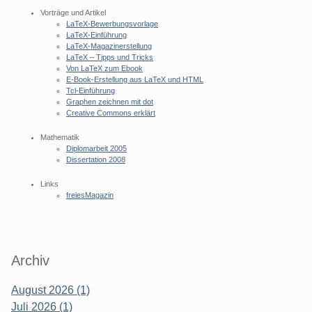
Vorträge und Artikel
LaTeX-Bewerbungsvorlage
LaTeX-Einführung
LaTeX-Magazinerstellung
LaTeX – Tipps und Tricks
Von LaTeX zum Ebook
E-Book-Erstellung aus LaTeX und HTML
Tcl-Einführung
Graphen zeichnen mit dot
Creative Commons erklärt
Mathematik
Diplomarbeit 2005
Dissertation 2008
Links
freiesMagazin
Archiv
August 2026 (1)
Juli 2026 (1)