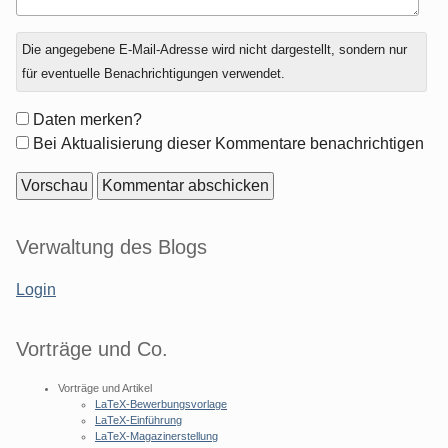
Antwort
Die angegebene E-Mail-Adresse wird nicht dargestellt, sondern nur
zu
für eventuelle Benachrichtigungen verwendet.
Formular-
Daten merken?
Optionen
Bei Aktualisierung dieser Kommentare benachrichtigen
Seitenleiste
Verwaltung des Blogs
Login
Vorträge und Co.
Vorträge und Artikel
LaTeX-Bewerbungsvorlage
LaTeX-Einführung
LaTeX-Magazinerstellung