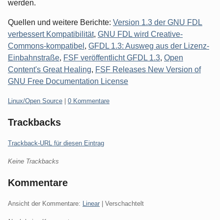
werden.
Quellen und weitere Berichte:
Version 1.3 der GNU FDL
verbessert Kompatibilität
,
GNU FDL wird Creative-
Commons-kompatibel
,
GFDL 1.3: Ausweg aus der Lizenz-
Einbahnstraße
,
FSF veröffentlicht GFDL 1.3
,
Open
Content's Great Healing
,
FSF Releases New Version of
GNU Free Documentation License
Kategorien:
Linux/Open Source
|
0 Kommentare
Trackbacks
Trackback-URL für diesen Eintrag
Keine Trackbacks
Kommentare
Ansicht der Kommentare:
Linear
| Verschachtelt