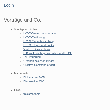
Login
Vorträge und Co.
Vorträge und Artikel
LaTeX-Bewerbungsvorlage
LaTeX-Einführung
LaTeX-Magazinerstellung
LaTeX – Tipps und Tricks
Von LaTeX zum Ebook
E-Book-Erstellung aus LaTeX und HTML
Tcl-Einführung
Graphen zeichnen mit dot
Creative Commons erklärt
Mathematik
Diplomarbeit 2005
Dissertation 2008
Links
freiesMagazin