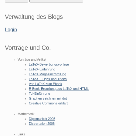
Seitenleiste
Verwaltung des Blogs
Login
Vorträge und Co.
Vorträge und Artikel
LaTeX-Bewerbungsvorlage
LaTeX-Einführung
LaTeX-Magazinerstellung
LaTeX – Tipps und Tricks
Von LaTeX zum Ebook
E-Book-Erstellung aus LaTeX und HTML
Tcl-Einführung
Graphen zeichnen mit dot
Creative Commons erklärt
Mathematik
Diplomarbeit 2005
Dissertation 2008
Links