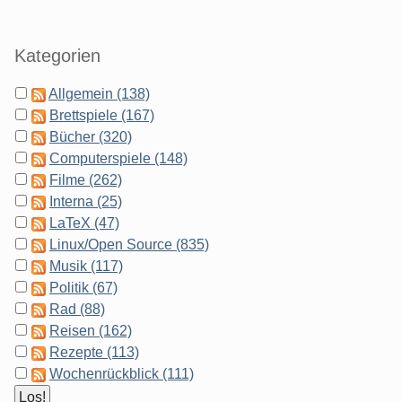
Kategorien
Allgemein (138)
Brettspiele (167)
Bücher (320)
Computerspiele (148)
Filme (262)
Interna (25)
LaTeX (47)
Linux/Open Source (835)
Musik (117)
Politik (67)
Rad (88)
Reisen (162)
Rezepte (113)
Wochenrückblick (111)