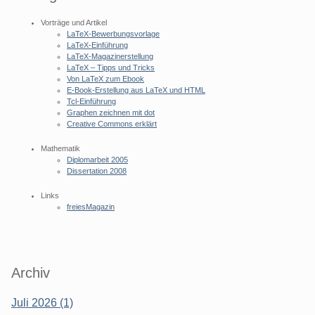
Vorträge und Artikel
LaTeX-Bewerbungsvorlage
LaTeX-Einführung
LaTeX-Magazinerstellung
LaTeX – Tipps und Tricks
Von LaTeX zum Ebook
E-Book-Erstellung aus LaTeX und HTML
Tcl-Einführung
Graphen zeichnen mit dot
Creative Commons erklärt
Mathematik
Diplomarbeit 2005
Dissertation 2008
Links
freiesMagazin
Archiv
Juli 2026 (1)