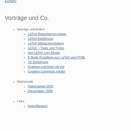
Login
Vorträge und Co.
Vorträge und Artikel
LaTeX-Bewerbungsvorlage
LaTeX-Einführung
LaTeX-Magazinerstellung
LaTeX – Tipps und Tricks
Von LaTeX zum Ebook
E-Book-Erstellung aus LaTeX und HTML
Tcl-Einführung
Graphen zeichnen mit dot
Creative Commons erklärt
Mathematik
Diplomarbeit 2005
Dissertation 2008
Links
freiesMagazin