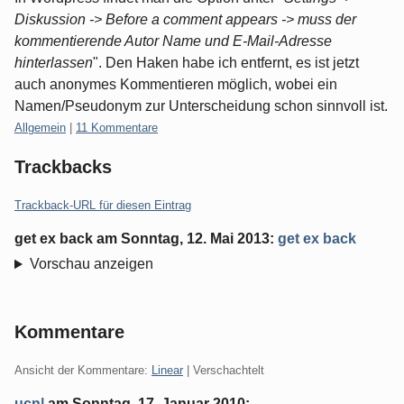
Diskussion -> Before a comment appears -> muss der
kommentierende Autor Name und E-Mail-Adresse
hinterlassen
". Den Haken habe ich entfernt, es ist jetzt
auch anonymes Kommentieren möglich, wobei ein
Namen/Pseudonym zur Unterscheidung schon sinnvoll ist.
Kategorien:
Allgemein
|
11 Kommentare
Trackbacks
Trackback-URL für diesen Eintrag
get ex back
am
Sonntag, 12. Mai 2013
:
get ex back
Vorschau anzeigen
Kommentare
Ansicht der Kommentare:
Linear
| Verschachtelt
ucn|
am
Sonntag, 17. Januar 2010
: