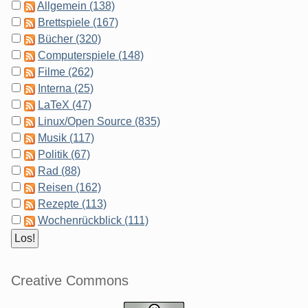
Allgemein (138)
Brettspiele (167)
Bücher (320)
Computerspiele (148)
Filme (262)
Interna (25)
LaTeX (47)
Linux/Open Source (835)
Musik (117)
Politik (67)
Rad (88)
Reisen (162)
Rezepte (113)
Wochenrückblick (111)
Creative Commons