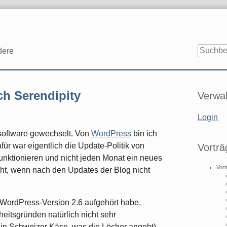
dere
Seitenle
h Serendipity
Verwal
Login
gsoftware gewechselt. Von
WordPress
bin ich
ür war eigentlich die Update-Politik von
Vorträ
funktionieren und nicht jeden Monat ein neues
Vort
cht, wenn nach den Updates der Blog nicht
 WordPress-Version 2.6 aufgehört habe,
heitsgründen natürlich nicht sehr
ein Schweizer Käse, was die Löcher angeht),