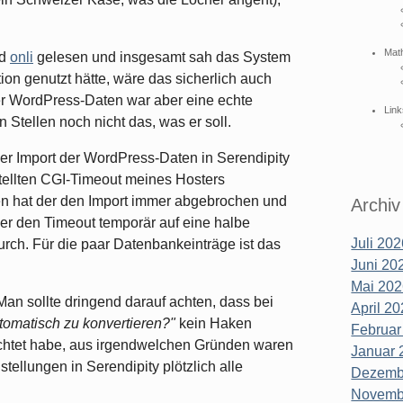
Mat
d
onli
gelesen und insgesamt sah das System
ion genutzt hätte, wäre das sicherlich auch
er WordPress-Daten war aber eine echte
Link
n Stellen noch nicht das, was er soll.
r Import der WordPress-Daten in Serendipity
tellten CGI-Timeout meines Hosters
n hat der den Import immer abgebrochen und
Archiv
ls er den Timeout temporär auf eine halbe
Juli 202
 durch. Für die paar Datenbankeinträge ist das
Juni 202
Mai 202
n sollte dringend darauf achten, dass bei
April 20
tomatisch zu konvertieren?"
kein Haken
Februar
achtet habe, aus irgendwelchen Gründen waren
Januar 
tellungen in Serendipity plötzlich alle
Dezembe
Novembe