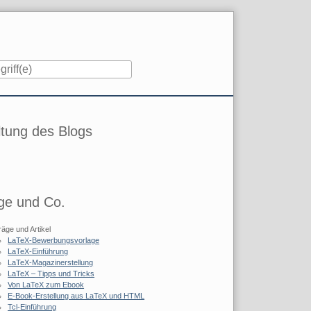
iste
tung des Blogs
ge und Co.
räge und Artikel
LaTeX-Bewerbungsvorlage
LaTeX-Einführung
LaTeX-Magazinerstellung
LaTeX – Tipps und Tricks
Von LaTeX zum Ebook
E-Book-Erstellung aus LaTeX und HTML
Tcl-Einführung