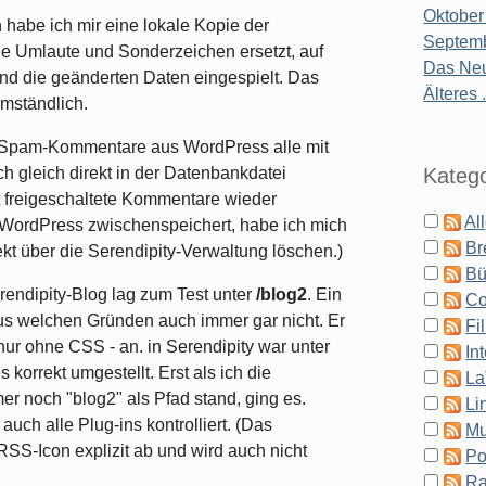
Oktober
habe ich mir eine lokale Kopie der
Septemb
e Umlaute und Sonderzeichen ersetzt, auf
Das Neu
nd die geänderten Daten eingespielt. Das
Älteres .
mständlich.
en Spam-Kommentare aus WordPress alle mit
Katego
h gleich direkt in der Datenbankdatei
ht freigeschaltete Kommentare wieder
Al
e WordPress zwischenspeichert, habe ich mich
Br
ekt über die Serendipity-Verwaltung löschen.)
Bü
endipity-Blog lag zum Test unter
/blog2
. Ein
Co
s welchen Gründen auch immer gar nicht. Er
Fi
ur ohne CSS - an. in Serendipity war unter
In
s korrekt umgestellt. Erst als ich die
La
mer noch "blog2" als Pfad stand, ging es.
Li
auch alle Plug-ins kontrolliert. (Das
Mu
RSS-Icon explizit ab und wird auch nicht
Po
Ra