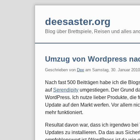
Skip
to
deesaster.org
content
Blog über Brettspiele, Reisen und alles an
Umzug von Wordpress nac
Geschrieben von
Dee
am
Samstag, 30. Januar 2010
Nach fast 500 Beiträgen habe ich die Blo
auf
Serendipity
umgestiegen. Der Grund daf
WordPress. Ich nutze lieber Produkte, die 
Update auf den Markt werfen. Vor allem ni
mehr funktioniert.
Resultat davon war, dass ich irgendwo bei
Updates zu installieren. Da das aus Sicher
empfehlenswert ist (WordPress ist da wie 