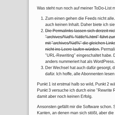
Was steht nun noch auf meiner ToDo-List mi
Zum einen gehen die Feeds nicht alle
auch keinen Inhalt. Daher biete ich sie
Die Permalinks lassen sich derzeit nich
"archives/%id%-%title%.html" führt zum 
mit "archives/%id%" die gleichen Link
nicht ins Leere laufen würden.
Permali
"URL-Rewriting" eingeschaltet habe. 
anders nummeriert hat als WordPress. 
Der Wechsel hat auch dafür gesorgt, da
dafür. Ich hoffe, alle Abonnenten lesen
Punkt 1 ist erstmal halb so wild, Punkt 2 
Punkt 3 versuche ich durch eine "Rewrite 
damit aber noch keinen Erfolg.
Ansonsten gefällt mir die Software schon. 
Kanten, an denen man sich stößt, aber die 