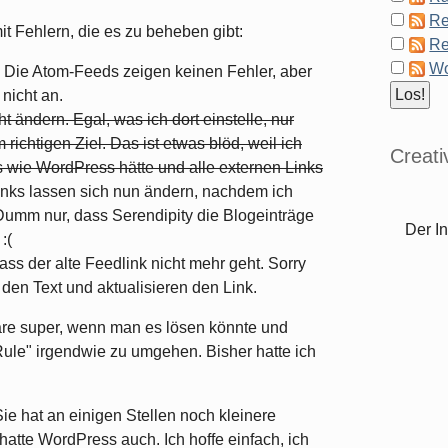
Re
t Fehlern, die es zu beheben gibt:
Re
Wo
. Die Atom-Feeds zeigen keinen Fehler, aber
 nicht an.
t ändern. Egal, was ich dort einstelle, nur
richtigen Ziel. Das ist etwas blöd, weil ich
Creat
s wie WordPress hätte und alle externen Links
nks lassen sich nun ändern, nachdem ich
Dumm nur, dass Serendipity die Blogeinträge
Der In
:(
ss der alte Feedlink nicht mehr geht. Sorry
 den Text und aktualisieren den Link.
wäre super, wenn man es lösen könnte und
Rule" irgendwie zu umgehen. Bisher hatte ich
Sie hat an einigen Stellen noch kleinere
hatte WordPress auch. Ich hoffe einfach, ich