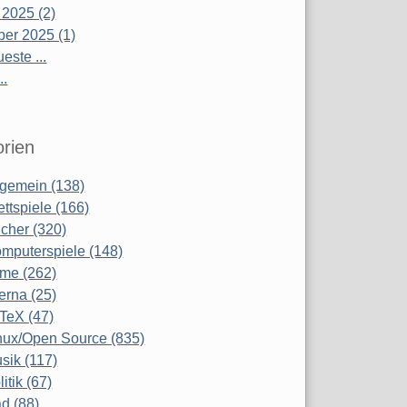
 2025 (2)
er 2025 (1)
este ...
..
rien
lgemein (138)
ettspiele (166)
cher (320)
mputerspiele (148)
lme (262)
terna (25)
TeX (47)
nux/Open Source (835)
sik (117)
litik (67)
d (88)