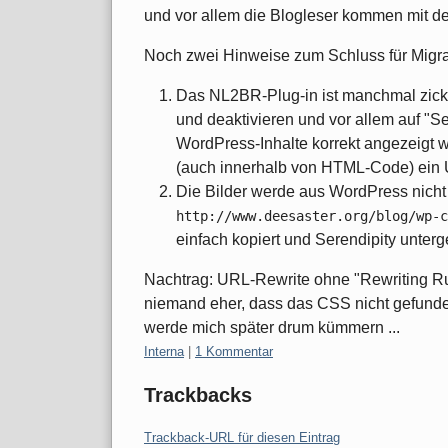
und vor allem die Blogleser kommen mit d
Noch zwei Hinweise zum Schluss für Migra
Das NL2BR-Plug-in ist manchmal zicki
und deaktivieren und vor allem auf "Set
WordPress-Inhalte korrekt angezeigt w
(auch innerhalb von HTML-Code) ein 
Die Bilder werde aus WordPress nicht 
http://www.deesaster.org/blog/wp-c
einfach kopiert und Serendipity unter
Nachtrag: URL-Rewrite ohne "Rewriting Ru
niemand eher, dass das CSS nicht gefunde
werde mich später drum kümmern ...
Kategorien:
Interna
|
1 Kommentar
Trackbacks
Trackback-URL für diesen Eintrag