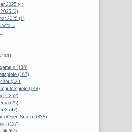
r 2025 (4)
 2025 (2)
er 2025 (1)
este ...
..
rien
lgemein (138)
ettspiele (167)
cher (320)
mputerspiele (148)
lme (262)
terna (25)
TeX (47)
nux/Open Source (835)
sik (117)
litik (67)