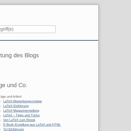
iste
tung des Blogs
ge und Co.
räge und Artikel
LaTeX-Bewerbungsvorlage
LaTeX-Einführung
LaTeX-Magazinerstellung
LaTeX – Tipps und Tricks
Von LaTeX zum Ebook
E-Book-Erstellung aus LaTeX und HTML
Tcl-Einführung