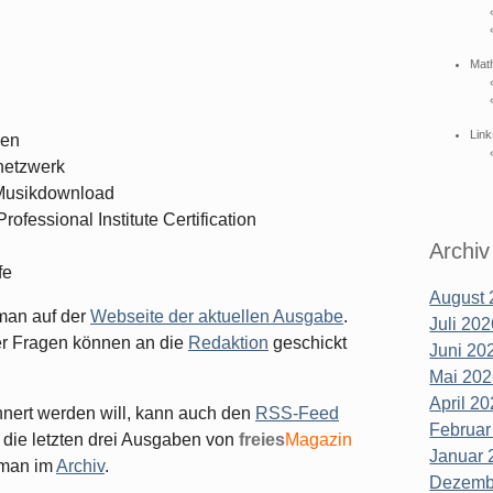
Mat
Link
nen
netzwerk
 Musikdownload
ofessional Institute Certification
Archiv
fe
August 
 man auf der
Webseite der aktuellen Ausgabe
.
Juli 202
der Fragen können an die
Redaktion
geschickt
Juni 202
Mai 202
April 20
nert werden will, kann auch den
RSS-Feed
Februar
die letzten drei Ausgaben von
freies
Magazin
Januar 
 man im
Archiv
.
Dezembe