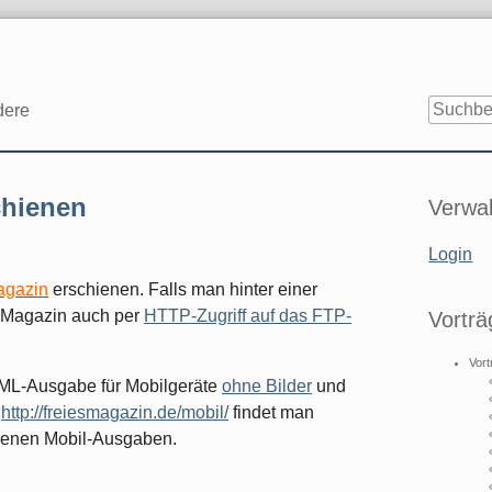
dere
Seitenle
chienen
Verwal
Login
agazin
erschienen. Falls man hinter einer
as Magazin auch per
HTTP-Zugriff auf das FTP-
Vorträ
Vort
TML-Ausgabe für Mobilgeräte
ohne Bilder
und
e
http://freiesmagazin.de/mobil/
findet man
enenen Mobil-Ausgaben.