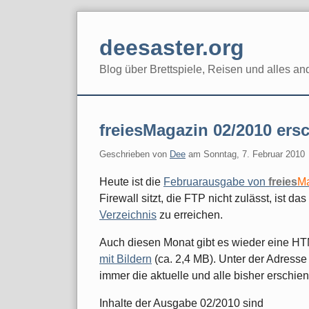
Skip
to
deesaster.org
content
Blog über Brettspiele, Reisen und alles an
freiesMagazin 02/2010 ers
Geschrieben von
Dee
am
Sonntag, 7. Februar 2010
Heute ist die
Februarausgabe von
freies
M
Firewall sitzt, die FTP nicht zulässt, ist d
Verzeichnis
zu erreichen.
Auch diesen Monat gibt es wieder eine H
mit Bildern
(ca. 2,4 MB). Unter der Adress
immer die aktuelle und alle bisher erschi
Inhalte der Ausgabe 02/2010 sind