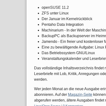
openSUSE 11.2
ZFS unter Linux
Der Januar im Kernelrückblick
Pentaho Data Integration
Machinarium - In der Welt der Maschi
BackupPC als Backupserver im Heim
Jamendo - Ein freier und kostenloser
Eine zu bewältigende Aufgabe: Linux Pr
Das Betriebssystem GNU/Linux
Veranstaltungskalender und Leserbrie
Das vollständige Inhaltsverzeichnis findet
Leserbriefe mit Lob, Kritik, Anregungen o
werden.
Wer jeden Monat an die neue Ausgabe erin
abonnieren. Auf der
Magazin-Seite
können 
abgerufen werden, ältere Ausgaben findet
Kategorien:
Linux/Open Source
|
0 Kommentare