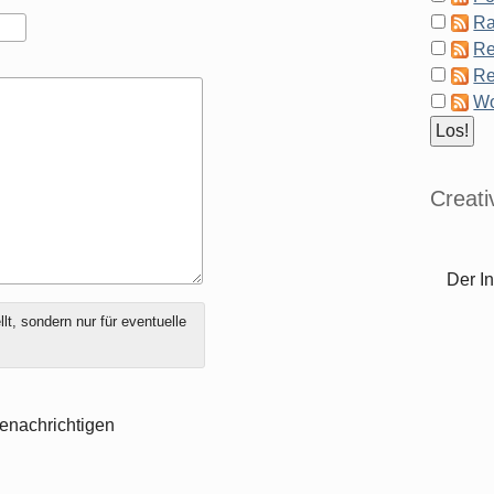
Ra
Re
Re
Wo
Creat
Der In
t, sondern nur für eventuelle
enachrichtigen