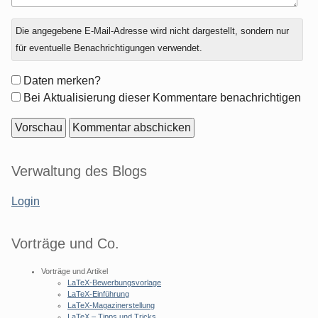
Antwort
Die angegebene E-Mail-Adresse wird nicht dargestellt, sondern nur
zu
für eventuelle Benachrichtigungen verwendet.
Formular-
Daten merken?
Optionen
Bei Aktualisierung dieser Kommentare benachrichtigen
Seitenleiste
Verwaltung des Blogs
Login
Vorträge und Co.
Vorträge und Artikel
LaTeX-Bewerbungsvorlage
LaTeX-Einführung
LaTeX-Magazinerstellung
LaTeX – Tipps und Tricks