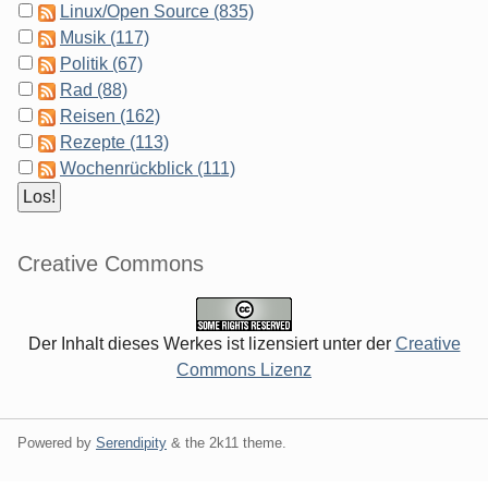
Linux/Open Source (835)
Musik (117)
Politik (67)
Rad (88)
Reisen (162)
Rezepte (113)
Wochenrückblick (111)
Creative Commons
Der Inhalt dieses Werkes ist lizensiert unter der
Creative
Commons Lizenz
Powered by
Serendipity
& the
2k11
theme.