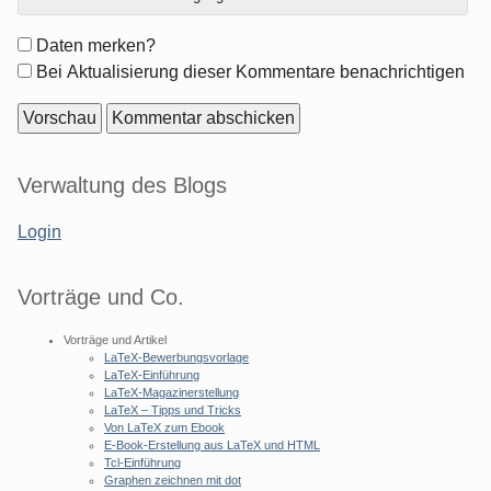
Formular-
Daten merken?
Optionen
Bei Aktualisierung dieser Kommentare benachrichtigen
Seitenleiste
Verwaltung des Blogs
Login
Vorträge und Co.
Vorträge und Artikel
LaTeX-Bewerbungsvorlage
LaTeX-Einführung
LaTeX-Magazinerstellung
LaTeX – Tipps und Tricks
Von LaTeX zum Ebook
E-Book-Erstellung aus LaTeX und HTML
Tcl-Einführung
Graphen zeichnen mit dot