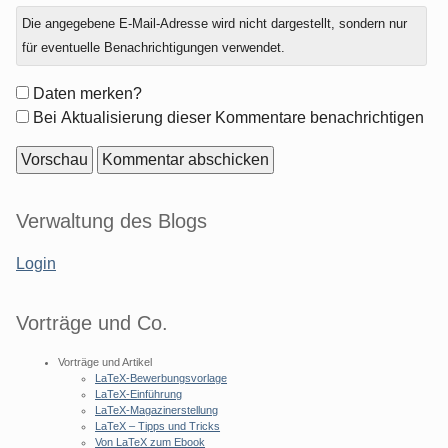
Antwort
Die angegebene E-Mail-Adresse wird nicht dargestellt, sondern nur
zu
für eventuelle Benachrichtigungen verwendet.
Formular-
Daten merken?
Optionen
Bei Aktualisierung dieser Kommentare benachrichtigen
Seitenleiste
Verwaltung des Blogs
Login
Vorträge und Co.
Vorträge und Artikel
LaTeX-Bewerbungsvorlage
LaTeX-Einführung
LaTeX-Magazinerstellung
LaTeX – Tipps und Tricks
Von LaTeX zum Ebook