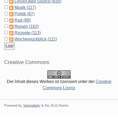
Linux/Open Source (835)
Musik (117)
Politik (67)
Rad (88)
Reisen (162)
Rezepte (113)
Wochenrückblick (111)
Creative Commons
Der Inhalt dieses Werkes ist lizensiert unter der
Creative
Commons Lizenz
Powered by
Serendipity
& the
2k11
theme.