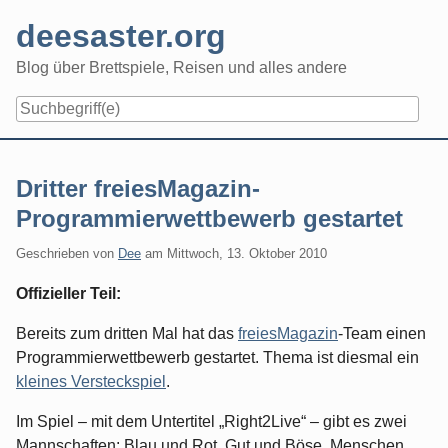
Skip
deesaster.org
to
content
Blog über Brettspiele, Reisen und alles andere
Dritter freiesMagazin-
Programmierwettbewerb gestartet
Geschrieben von
Dee
am
Mittwoch, 13. Oktober 2010
Offizieller Teil:
Bereits zum dritten Mal hat das
freiesMagazin
-Team einen
Programmierwettbewerb gestartet. Thema ist diesmal ein
kleines Versteckspiel
.
Im Spiel – mit dem Untertitel „Right2Live“ – gibt es zwei
Mannschaften: Blau und Rot, Gut und Böse, Menschen