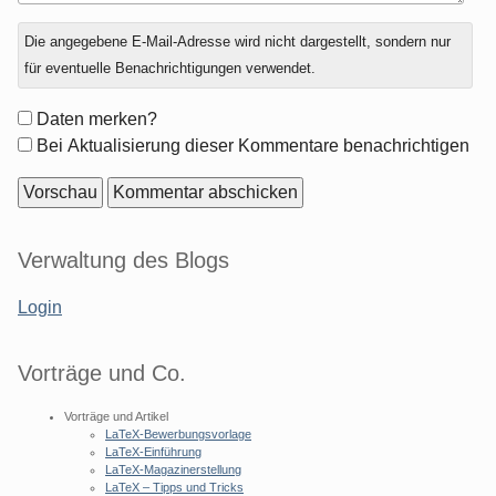
Antwort
Die angegebene E-Mail-Adresse wird nicht dargestellt, sondern nur
zu
für eventuelle Benachrichtigungen verwendet.
Formular-
Daten merken?
Optionen
Bei Aktualisierung dieser Kommentare benachrichtigen
Seitenleiste
Verwaltung des Blogs
Login
Vorträge und Co.
Vorträge und Artikel
LaTeX-Bewerbungsvorlage
LaTeX-Einführung
LaTeX-Magazinerstellung
LaTeX – Tipps und Tricks