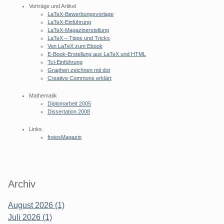
Vorträge und Artikel
LaTeX-Bewerbungsvorlage
LaTeX-Einführung
LaTeX-Magazinerstellung
LaTeX – Tipps und Tricks
Von LaTeX zum Ebook
E-Book-Erstellung aus LaTeX und HTML
Tcl-Einführung
Graphen zeichnen mit dot
Creative Commons erklärt
Mathematik
Diplomarbeit 2005
Dissertation 2008
Links
freiesMagazin
Archiv
August 2026 (1)
Juli 2026 (1)