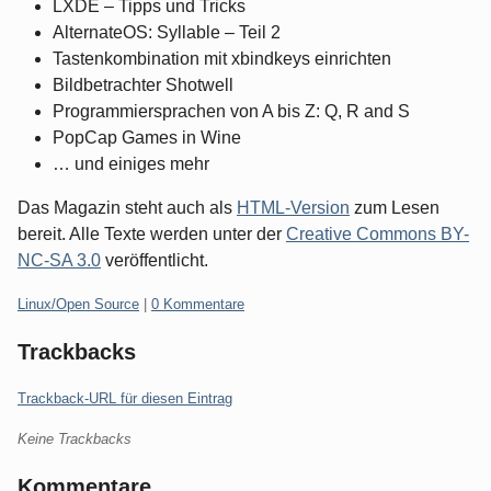
LXDE – Tipps und Tricks
AlternateOS: Syllable – Teil 2
Tastenkombination mit xbindkeys einrichten
Bildbetrachter Shotwell
Programmiersprachen von A bis Z: Q, R and S
PopCap Games in Wine
… und einiges mehr
Das Magazin steht auch als
HTML-Version
zum Lesen
bereit. Alle Texte werden unter der
Creative Commons BY-
NC-SA 3.0
veröffentlicht.
Kategorien:
Linux/Open Source
|
0 Kommentare
Trackbacks
Trackback-URL für diesen Eintrag
Keine Trackbacks
Kommentare