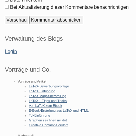
Optionen
Bei Aktualisierung dieser Kommentare benachrichtigen
Seitenleiste
Verwaltung des Blogs
Login
Vorträge und Co.
Vorträge und Artikel
LaTeX-Bewerbungsvorlage
LaTeX-Einführung
LaTeX-Magazinerstellung
LaTeX – Tipps und Tricks
Von LaTeX zum Ebook
E-Book-Erstellung aus LaTeX und HTML
Tcl-Einführung
Graphen zeichnen mit dot
Creative Commons erklärt
Mathematik