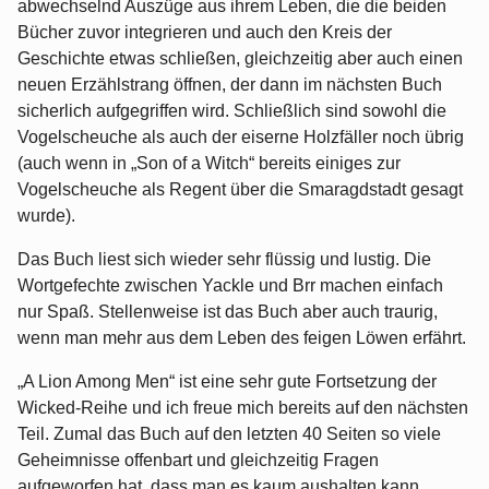
abwechselnd Auszüge aus ihrem Leben, die die beiden
Bücher zuvor integrieren und auch den Kreis der
Geschichte etwas schließen, gleichzeitig aber auch einen
neuen Erzählstrang öffnen, der dann im nächsten Buch
sicherlich aufgegriffen wird. Schließlich sind sowohl die
Vogelscheuche als auch der eiserne Holzfäller noch übrig
(auch wenn in „Son of a Witch“ bereits einiges zur
Vogelscheuche als Regent über die Smaragdstadt gesagt
wurde).
Das Buch liest sich wieder sehr flüssig und lustig. Die
Wortgefechte zwischen Yackle und Brr machen einfach
nur Spaß. Stellenweise ist das Buch aber auch traurig,
wenn man mehr aus dem Leben des feigen Löwen erfährt.
„A Lion Among Men“ ist eine sehr gute Fortsetzung der
Wicked-Reihe und ich freue mich bereits auf den nächsten
Teil. Zumal das Buch auf den letzten 40 Seiten so viele
Geheimnisse offenbart und gleichzeitig Fragen
aufgeworfen hat, dass man es kaum aushalten kann.