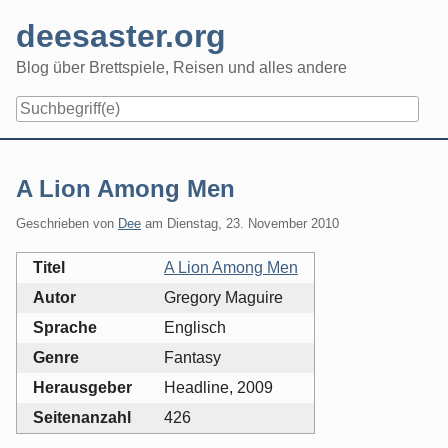
Skip
deesaster.org
to
content
Blog über Brettspiele, Reisen und alles andere
A Lion Among Men
Geschrieben von
Dee
am
Dienstag, 23. November 2010
Titel
A Lion Among Men
Autor
Gregory Maguire
Sprache
Englisch
Genre
Fantasy
Herausgeber
Headline, 2009
Seitenanzahl
426