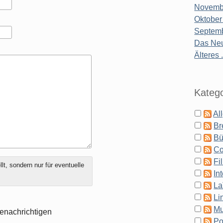
Novembe
Oktober
Septemb
Das Neu
Älteres .
Katego
Al
Br
Bü
Co
Fi
t, sondern nur für eventuelle
In
La
Li
Mu
enachrichtigen
Po