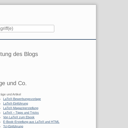
iste
tung des Blogs
ge und Co.
räge und Artikel
LaTeX-Bewerbungsvorlage
LaTeX-Einführung
LaTeX-Magazinerstellung
LaTeX – Tipps und Tricks
Von LaTeX zum Ebook
E-Book-Erstellung aus LaTeX und HTML
Tcl-Einführung