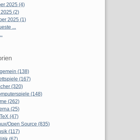
r 2025 (4)
 2025 (2)
er 2025 (1)
este ...
..
rien
lgemein (138)
ettspiele (167)
cher (320)
mputerspiele (148)
lme (262)
terna (25)
TeX (47)
nux/Open Source (835)
sik (117)
litik (67)