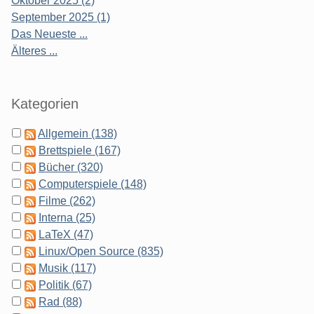
Oktober 2025 (2)
September 2025 (1)
Das Neueste ...
Älteres ...
Kategorien
Allgemein (138)
Brettspiele (167)
Bücher (320)
Computerspiele (148)
Filme (262)
Interna (25)
LaTeX (47)
Linux/Open Source (835)
Musik (117)
Politik (67)
Rad (88)