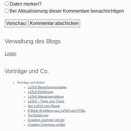
Formular-
Daten merken?
Optionen
Bei Aktualisierung dieser Kommentare benachrichtigen
Seitenleiste
Verwaltung des Blogs
Login
Vorträge und Co.
Vorträge und Artikel
LaTeX-Bewerbungsvorlage
LaTeX-Einführung
LaTeX-Magazinerstellung
LaTeX – Tipps und Tricks
Von LaTeX zum Ebook
E-Book-Erstellung aus LaTeX und HTML
Tcl-Einführung
Graphen zeichnen mit dot
Creative Commons erklärt