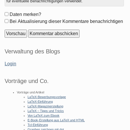
für eventuelle Benachrichtigungen verwendet.
Formular-
Daten merken?
Optionen
Bei Aktualisierung dieser Kommentare benachrichtigen
Seitenleiste
Verwaltung des Blogs
Login
Vorträge und Co.
Vorträge und Artikel
LaTeX-Bewerbungsvorlage
LaTeX-Einführung
LaTeX-Magazinerstellung
LaTeX – Tipps und Tricks
Von LaTeX zum Ebook
E-Book-Erstellung aus LaTeX und HTML
Tcl-Einführung
Graphen zeichnen mit dot