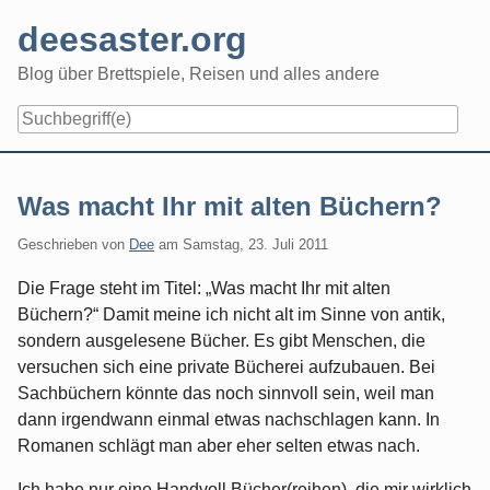
Skip
deesaster.org
to
content
Blog über Brettspiele, Reisen und alles andere
Was macht Ihr mit alten Büchern?
Geschrieben von
Dee
am
Samstag, 23. Juli 2011
Die Frage steht im Titel: „Was macht Ihr mit alten
Büchern?“ Damit meine ich nicht alt im Sinne von antik,
sondern ausgelesene Bücher. Es gibt Menschen, die
versuchen sich eine private Bücherei aufzubauen. Bei
Sachbüchern könnte das noch sinnvoll sein, weil man
dann irgendwann einmal etwas nachschlagen kann. In
Romanen schlägt man aber eher selten etwas nach.
Ich habe nur eine Handvoll Bücher(reihen), die mir wirklich