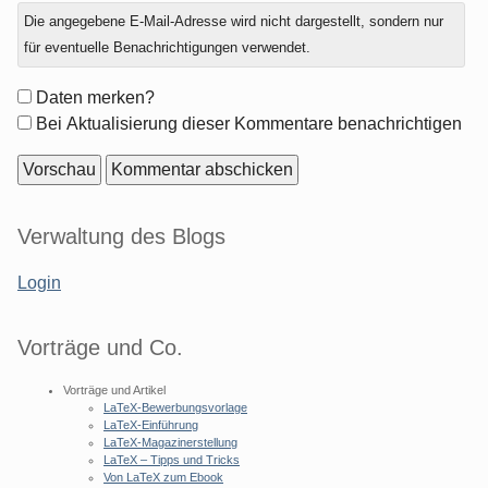
Antwort
Die angegebene E-Mail-Adresse wird nicht dargestellt, sondern nur
zu
für eventuelle Benachrichtigungen verwendet.
Formular-
Daten merken?
Optionen
Bei Aktualisierung dieser Kommentare benachrichtigen
Seitenleiste
Verwaltung des Blogs
Login
Vorträge und Co.
Vorträge und Artikel
LaTeX-Bewerbungsvorlage
LaTeX-Einführung
LaTeX-Magazinerstellung
LaTeX – Tipps und Tricks
Von LaTeX zum Ebook