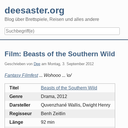
Skip
deesaster.org
to
content
Blog über Brettspiele, Reisen und alles andere
Film: Beasts of the Southern Wild
Geschrieben von
Dee
am
Montag, 3. September 2012
Fantasy Filmfest
... Wohooo ... \o/
Titel
Beasts of the Southern Wild
Genre
Drama, 2012
Darsteller
Quvenzhané Wallis, Dwight Henry
Regisseur
Benh Zeitlin
Länge
92 min