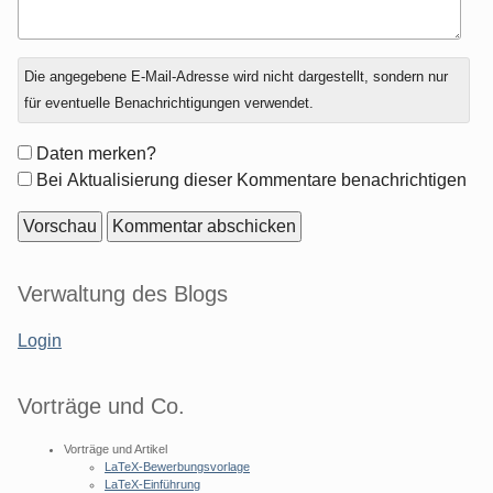
Antwort
Die angegebene E-Mail-Adresse wird nicht dargestellt, sondern nur
zu
für eventuelle Benachrichtigungen verwendet.
Formular-
Daten merken?
Optionen
Bei Aktualisierung dieser Kommentare benachrichtigen
Seitenleiste
Verwaltung des Blogs
Login
Vorträge und Co.
Vorträge und Artikel
LaTeX-Bewerbungsvorlage
LaTeX-Einführung