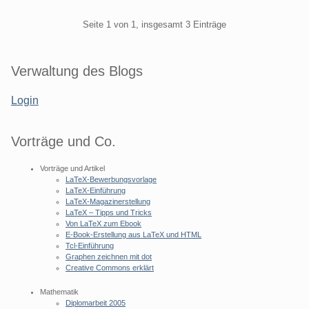
Pagination
Seite 1 von 1, insgesamt 3 Einträge
Seitenleiste
Verwaltung des Blogs
Login
Vorträge und Co.
Vorträge und Artikel
LaTeX-Bewerbungsvorlage
LaTeX-Einführung
LaTeX-Magazinerstellung
LaTeX – Tipps und Tricks
Von LaTeX zum Ebook
E-Book-Erstellung aus LaTeX und HTML
Tcl-Einführung
Graphen zeichnen mit dot
Creative Commons erklärt
Mathematik
Diplomarbeit 2005