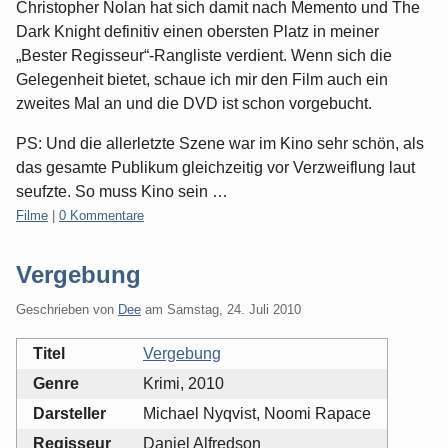
Christopher Nolan hat sich damit nach Memento und The
Dark Knight definitiv einen obersten Platz in meiner
„Bester Regisseur“-Rangliste verdient. Wenn sich die
Gelegenheit bietet, schaue ich mir den Film auch ein
zweites Mal an und die DVD ist schon vorgebucht.
PS: Und die allerletzte Szene war im Kino sehr schön, als
das gesamte Publikum gleichzeitig vor Verzweiflung laut
seufzte. So muss Kino sein …
Kategorien:
Filme
|
0 Kommentare
Vergebung
Geschrieben von
Dee
am
Samstag, 24. Juli 2010
Titel
Vergebung
Genre
Krimi, 2010
Darsteller
Michael Nyqvist, Noomi Rapace
Regisseur
Daniel Alfredson