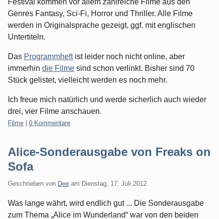
Festival kommen vor allem zahlreiche Filme aus den
Genres Fantasy, Sci-Fi, Horror und Thriller. Alle Filme
werden in Originalsprache gezeigt, ggf. mit englischen
Untertiteln.
Das
Programmheft
ist leider noch nicht online, aber
immerhin
die Filme
sind schon verlinkt. Bisher sind 70
Stück gelistet, vielleicht werden es noch mehr.
Ich freue mich natürlich und werde sicherlich auch wieder
drei, vier Filme anschauen.
Kategorien:
Filme
|
0 Kommentare
Alice-Sonderausgabe von Freaks on
Sofa
Geschrieben von
Dee
am
Dienstag, 17. Juli 2012
Was lange währt, wird endlich gut ... Die Sonderausgabe
zum Thema „Alice im Wunderland“ war von den beiden