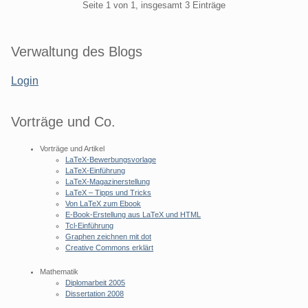
Pagination
Seite 1 von 1, insgesamt 3 Einträge
Seitenleiste
Verwaltung des Blogs
Login
Vorträge und Co.
Vorträge und Artikel
LaTeX-Bewerbungsvorlage
LaTeX-Einführung
LaTeX-Magazinerstellung
LaTeX – Tipps und Tricks
Von LaTeX zum Ebook
E-Book-Erstellung aus LaTeX und HTML
Tcl-Einführung
Graphen zeichnen mit dot
Creative Commons erklärt
Mathematik
Diplomarbeit 2005
Dissertation 2008