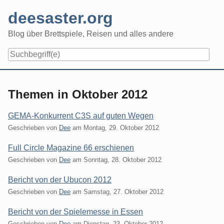
Skip
deesaster.org
to
content
Blog über Brettspiele, Reisen und alles andere
Themen in Oktober 2012
GEMA-Konkurrent C3S auf guten Wegen
Geschrieben von
Dee
am
Montag, 29. Oktober 2012
Full Circle Magazine 66 erschienen
Geschrieben von
Dee
am
Sonntag, 28. Oktober 2012
Bericht von der Ubucon 2012
Geschrieben von
Dee
am
Samstag, 27. Oktober 2012
Bericht von der Spielemesse in Essen
Geschrieben von
Dee
am
Dienstag, 23. Oktober 2012