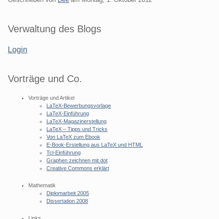
Seitenleiste
Verwaltung des Blogs
Login
Vorträge und Co.
Vorträge und Artikel
LaTeX-Bewerbungsvorlage
LaTeX-Einführung
LaTeX-Magazinerstellung
LaTeX – Tipps und Tricks
Von LaTeX zum Ebook
E-Book-Erstellung aus LaTeX und HTML
Tcl-Einführung
Graphen zeichnen mit dot
Creative Commons erklärt
Mathematik
Diplomarbeit 2005
Dissertation 2008
Links