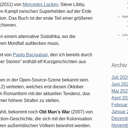
(2011) von
Mercedes Lackey
, Steve Libby,
en Kampf zwischen Superhelden auf der Erde
Mat
n. Das Buch ist der erste Teil einer größeren
schienen.
Link
in einem alternative Südafrika, wo die
nen Mordfall aufdecken muss.
mt von
Paolo Bacigalupi
, den ich bereits durch
r Stories“ enthält elf Kurzgeschichten aus
Archiv
Juli 202
gen in der Open-Source-Szene bekannt sein.
Juni 202
2) vertreten, welches erst diesen Oktober
Mai 202
 in Romanform mit der aktuellen Tendenz, das
April 20
mer höhere Strafen zu stellen.
Februar
Januar 
zahlt, bekommt noch
Old Man's War
(2007) von
Dezembe
tion-Geschichte, die sich mit der Kolonisation
Novembe
eren außerirdischen Völkern bewohnt werden.