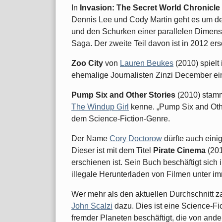
In
Invasion: The Secret World Chronicle
Dennis Lee und Cody Martin geht es um d
und den Schurken einer parallelen Dimensio
Saga. Der zweite Teil davon ist in 2012 er
Zoo City
von
Lauren Beukes
(2010) spielt 
ehemalige Journalisten Zinzi December ei
Pump Six and Other Stories
(2010) stam
The Windup Girl
kenne. „Pump Six and Othe
dem Science-Fiction-Genre.
Der Name
Cory Doctorow
dürfte auch eini
Dieser ist mit dem Titel
Pirate Cinema
(201
erschienen ist. Sein Buch beschäftigt sich
illegale Herunterladen von Filmen unter im
Wer mehr als den aktuellen Durchschnitt 
John Scalzi
dazu. Dies ist eine Science-Fic
fremder Planeten beschäftigt, die von and