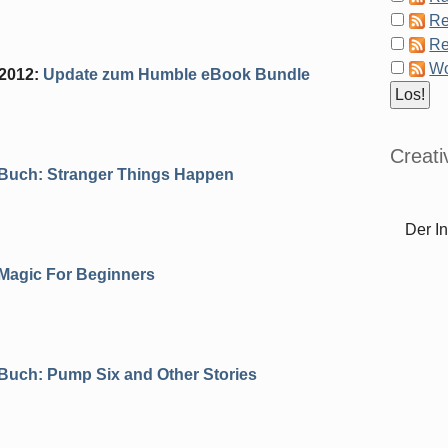
Re
Re
Wo
 2012
:
Update zum Humble eBook Bundle
Creat
Buch: Stranger Things Happen
Der In
Magic For Beginners
Buch: Pump Six and Other Stories