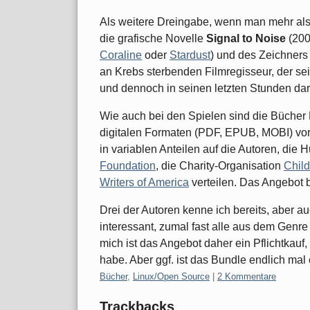
Als weitere Dreingabe, wenn man mehr als 
die grafische Novelle
Signal to Noise
(200
Coraline
oder
Stardust
) und des Zeichner
an Krebs sterbenden Filmregisseur, der se
und dennoch in seinen letzten Stunden dara
Wie auch bei den Spielen sind die Bücher
digitalen Formaten (PDF, EPUB, MOBI) vor
in variablen Anteilen auf die Autoren, die 
Foundation
, die Charity-Organisation
Child
Writers of America
verteilen. Das Angebot 
Drei der Autoren kenne ich bereits, aber 
interessant, zumal fast alle aus dem Genr
mich ist das Angebot daher ein Pflichtkau
habe. Aber ggf. ist das Bundle endlich mal 
Kategorien:
Bücher
,
Linux/Open Source
|
2 Kommentare
Trackbacks