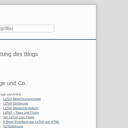
iste
tung des Blogs
ge und Co.
räge und Artikel
LaTeX-Bewerbungsvorlage
LaTeX-Einführung
LaTeX-Magazinerstellung
LaTeX – Tipps und Tricks
Von LaTeX zum Ebook
E-Book-Erstellung aus LaTeX und HTML
Tcl-Einführung