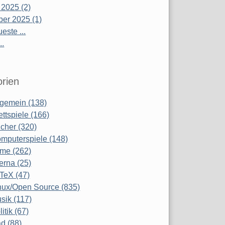
 2025 (2)
er 2025 (1)
este ...
..
rien
lgemein (138)
ettspiele (166)
cher (320)
mputerspiele (148)
lme (262)
terna (25)
TeX (47)
nux/Open Source (835)
sik (117)
litik (67)
d (88)