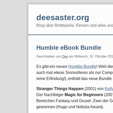
Skip
to
deesaster.org
content
Blog über Brettspiele, Reisen und alles an
Humble eBook Bundle
Geschrieben von
Dee
am
Mittwoch, 10. Oktober 20
Es gibt ein neues
Humble Bundle
! Weil d
auch mal etwas Sinnvolleres als nur Compu
reine Erfindung!), enthält das neue Bundle 
Stranger Things Happen
(2001) von
Kell
Der Nachfolger
Magic for Beginners
(2007
Bereichen Fantasy und Grusel. Zwei der G
gewonnen (Hugo und Nebula Award).