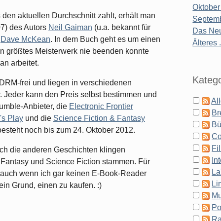
Oktober
den aktuellen Durchschnitt zahlt, erhält man
Septemb
7) des Autors
Neil Gaiman
(u.a. bekannt für
Das Neu
s
Dave McKean
. In dem Buch geht es um einen
Älteres .
in größtes Meisterwerk nie beenden konnte
n arbeitet.
Katego
 DRM-frei und liegen in verschiedenen
. Jeder kann den Preis selbst bestimmen und
Al
Humble-Anbieter, die
Electronic Frontier
Br
's Play
und die
Science Fiction & Fantasy
Bü
besteht noch bis zum 24. Oktober 2012.
Co
Fi
auch die anderen Geschichten klingen
In
e Fantasy und Science Fiction stammen. Für
La
f, auch wenn ich gar keinen E-Book-Reader
Li
ein Grund, einen zu kaufen. :)
Mu
Po
Ra