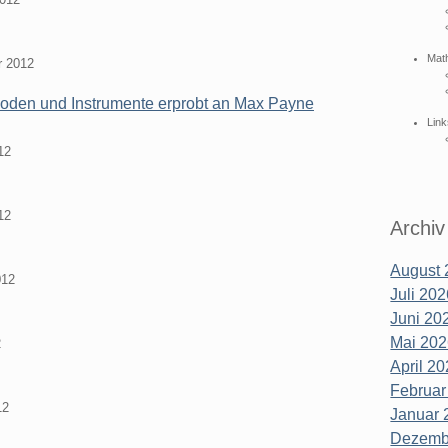
Mat
r 2012
hoden und Instrumente erprobt an Max Payne
Link
12
12
Archiv
August 
012
Juli 202
Juni 202
Mai 202
2
April 20
Februar
12
Januar 
Dezembe