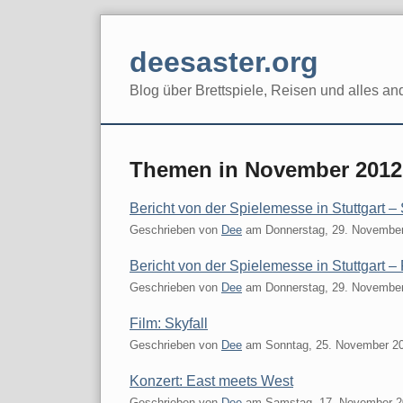
Skip
to
deesaster.org
content
Blog über Brettspiele, Reisen und alles an
Themen in November 2012
Bericht von der Spielemesse in Stuttgart 
Geschrieben von
Dee
am
Donnerstag, 29. Novembe
Bericht von der Spielemesse in Stuttgart – 
Geschrieben von
Dee
am
Donnerstag, 29. Novembe
Film: Skyfall
Geschrieben von
Dee
am
Sonntag, 25. November 2
Konzert: East meets West
Geschrieben von
Dee
am
Samstag, 17. November 