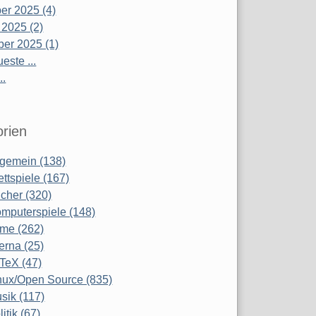
r 2025 (4)
 2025 (2)
er 2025 (1)
este ...
..
rien
lgemein (138)
ettspiele (167)
cher (320)
mputerspiele (148)
lme (262)
terna (25)
TeX (47)
nux/Open Source (835)
sik (117)
litik (67)