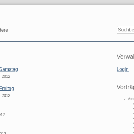
dere
Seitenle
Verwal
– Samstag
Login
r 2012
Vorträ
Freitag
r 2012
Vort
012
2012