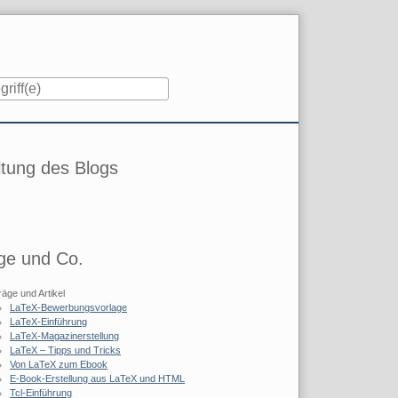
iste
tung des Blogs
ge und Co.
räge und Artikel
LaTeX-Bewerbungsvorlage
LaTeX-Einführung
LaTeX-Magazinerstellung
LaTeX – Tipps und Tricks
Von LaTeX zum Ebook
E-Book-Erstellung aus LaTeX und HTML
Tcl-Einführung