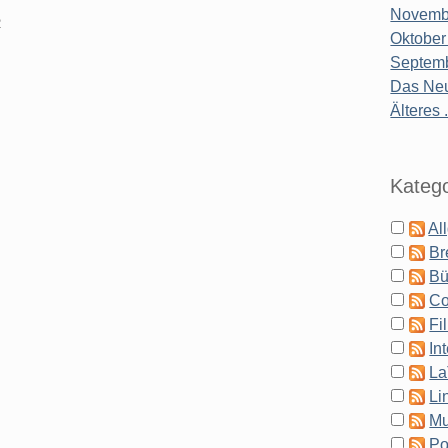
Novembe
2
Oktober
Septemb
Das Neu
Älteres .
Katego
Al
Br
Bü
Co
Fi
In
La
Li
Mu
Po