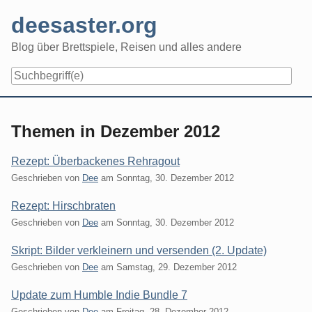
Skip
deesaster.org
to
content
Blog über Brettspiele, Reisen und alles andere
Themen in Dezember 2012
Rezept: Überbackenes Rehragout
Geschrieben von
Dee
am
Sonntag, 30. Dezember 2012
Rezept: Hirschbraten
Geschrieben von
Dee
am
Sonntag, 30. Dezember 2012
Skript: Bilder verkleinern und versenden (2. Update)
Geschrieben von
Dee
am
Samstag, 29. Dezember 2012
Update zum Humble Indie Bundle 7
Geschrieben von
Dee
am
Freitag, 28. Dezember 2012