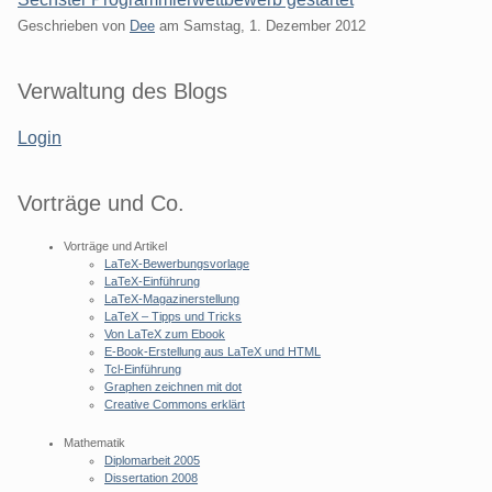
Geschrieben von
Dee
am
Samstag, 1. Dezember 2012
Seitenleiste
Verwaltung des Blogs
Login
Vorträge und Co.
Vorträge und Artikel
LaTeX-Bewerbungsvorlage
LaTeX-Einführung
LaTeX-Magazinerstellung
LaTeX – Tipps und Tricks
Von LaTeX zum Ebook
E-Book-Erstellung aus LaTeX und HTML
Tcl-Einführung
Graphen zeichnen mit dot
Creative Commons erklärt
Mathematik
Diplomarbeit 2005
Dissertation 2008