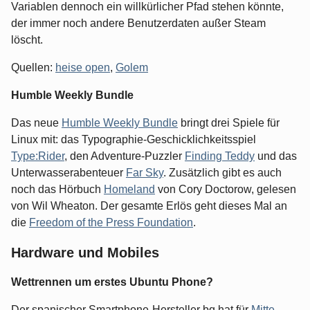
Variablen dennoch ein willkürlicher Pfad stehen könnte,
der immer noch andere Benutzerdaten außer Steam
löscht.
Quellen:
heise open
,
Golem
Humble Weekly Bundle
Das neue
Humble Weekly Bundle
bringt drei Spiele für
Linux mit: das Typographie-Geschicklichkeitsspiel
Type:Rider
, den Adventure-Puzzler
Finding Teddy
und das
Unterwasserabenteuer
Far Sky
. Zusätzlich gibt es auch
noch das Hörbuch
Homeland
von Cory Doctorow, gelesen
von Wil Wheaton. Der gesamte Erlös geht dieses Mal an
die
Freedom of the Press Foundation
.
Hardware und Mobiles
Wettrennen um erstes Ubuntu Phone?
Der spanischer Smartphone-Hersteller bq hat für
Mitte