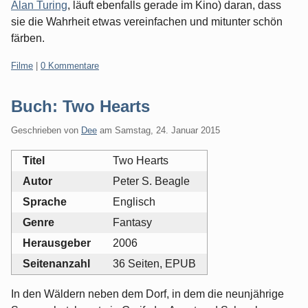
Alan Turing
, läuft ebenfalls gerade im Kino) daran, dass
sie die Wahrheit etwas vereinfachen und mitunter schön
färben.
Kategorien:
Filme
|
0 Kommentare
Buch: Two Hearts
Geschrieben von
Dee
am
Samstag, 24. Januar 2015
Titel
Two Hearts
Autor
Peter S. Beagle
Sprache
Englisch
Genre
Fantasy
Herausgeber
2006
Seitenanzahl
36 Seiten, EPUB
In den Wäldern neben dem Dorf, in dem die neunjährige