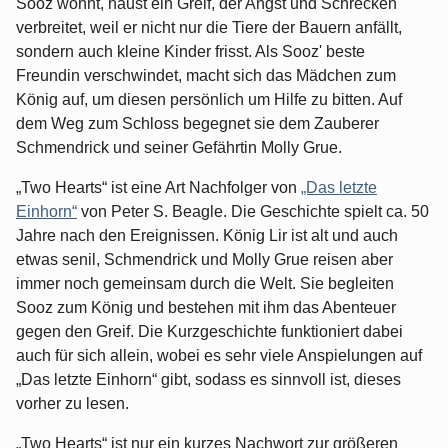
Sooz wohnt, haust ein Greif, der Angst und Schrecken
verbreitet, weil er nicht nur die Tiere der Bauern anfällt,
sondern auch kleine Kinder frisst. Als Sooz' beste
Freundin verschwindet, macht sich das Mädchen zum
König auf, um diesen persönlich um Hilfe zu bitten. Auf
dem Weg zum Schloss begegnet sie dem Zauberer
Schmendrick und seiner Gefährtin Molly Grue.
„Two Hearts“ ist eine Art Nachfolger von
„Das letzte
Einhorn“
von Peter S. Beagle. Die Geschichte spielt ca. 50
Jahre nach den Ereignissen. König Lir ist alt und auch
etwas senil, Schmendrick und Molly Grue reisen aber
immer noch gemeinsam durch die Welt. Sie begleiten
Sooz zum König und bestehen mit ihm das Abenteuer
gegen den Greif. Die Kurzgeschichte funktioniert dabei
auch für sich allein, wobei es sehr viele Anspielungen auf
„Das letzte Einhorn“ gibt, sodass es sinnvoll ist, dieses
vorher zu lesen.
„Two Hearts“ ist nur ein kurzes Nachwort zur größeren