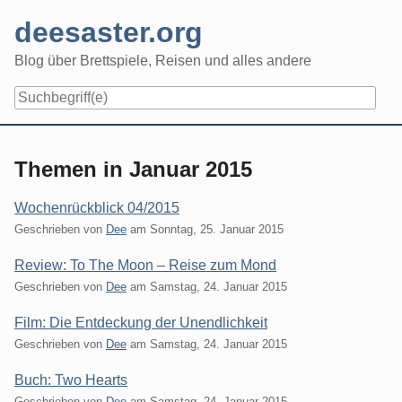
Skip
deesaster.org
to
content
Blog über Brettspiele, Reisen und alles andere
Themen in Januar 2015
Wochenrückblick 04/2015
Geschrieben von
Dee
am
Sonntag, 25. Januar 2015
Review: To The Moon – Reise zum Mond
Geschrieben von
Dee
am
Samstag, 24. Januar 2015
Film: Die Entdeckung der Unendlichkeit
Geschrieben von
Dee
am
Samstag, 24. Januar 2015
Buch: Two Hearts
Geschrieben von
Dee
am
Samstag, 24. Januar 2015