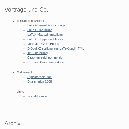
Vorträge und Co.
Vorträge und Artikel
LaTeX-Bewerbungsvorlage
LaTeX-Einführung
LaTeX-Magazinerstellung
LaTeX – Tipps und Tricks
Von LaTeX zum Ebook
E-Book-Erstellung aus LaTeX und HTML
Tcl-Einführung
Graphen zeichnen mit dot
Creative Commons erklärt
Mathematik
Diplomarbeit 2005
Dissertation 2008
Links
freiesMagazin
Archiv