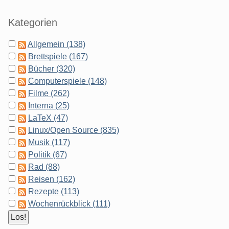
Kategorien
Allgemein (138)
Brettspiele (167)
Bücher (320)
Computerspiele (148)
Filme (262)
Interna (25)
LaTeX (47)
Linux/Open Source (835)
Musik (117)
Politik (67)
Rad (88)
Reisen (162)
Rezepte (113)
Wochenrückblick (111)