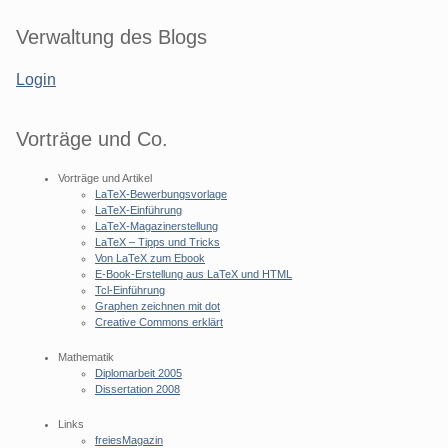
Seitenleiste
Verwaltung des Blogs
Login
Vorträge und Co.
Vorträge und Artikel
LaTeX-Bewerbungsvorlage
LaTeX-Einführung
LaTeX-Magazinerstellung
LaTeX – Tipps und Tricks
Von LaTeX zum Ebook
E-Book-Erstellung aus LaTeX und HTML
Tcl-Einführung
Graphen zeichnen mit dot
Creative Commons erklärt
Mathematik
Diplomarbeit 2005
Dissertation 2008
Links
freiesMagazin