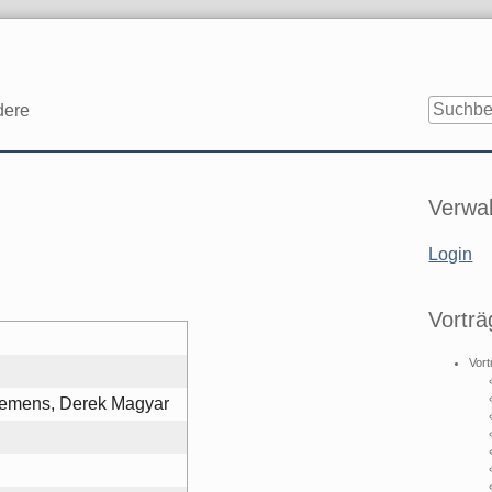
dere
Seitenle
Verwal
Login
Vorträ
Vort
lemens, Derek Magyar