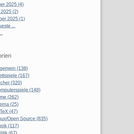
r 2025 (4)
 2025 (2)
er 2025 (1)
este ...
..
rien
lgemein (138)
ettspiele (167)
cher (320)
mputerspiele (148)
lme (262)
terna (25)
TeX (47)
nux/Open Source (835)
sik (117)
litik (67)