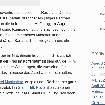
noventruppe, die sich mit Raub und Diebstahl
Mat
 auszubaden, drängt er ein junges Pärchen
hrt die beiden, in der Hoffnung, im Wagen und
Link
d seine Kumpanen staunen nicht schlecht, als
rraum ein geknebeltes Mädchen finden
und rät der Bande schnell wegzurennen, ehe
t …
Archiv
 aber im Nachhinein freue ich mich, dass ich
 der Frau im Kofferraum ist sehr gut, der Film
August 
ch kleinere Wendungen, die zum einen für
Juli 202
das Interesse des Zuschauers hoch halten.
Juni 202
Mai 202
rei Musketiere
, er spielt den Rächer aber ganz
April 20
 zuletzt in
Silent Hill: Revelation
zu sehen
Februar
ir Hoffnung, dass Silent Hill in Englisch doch
Januar 
Dezembe