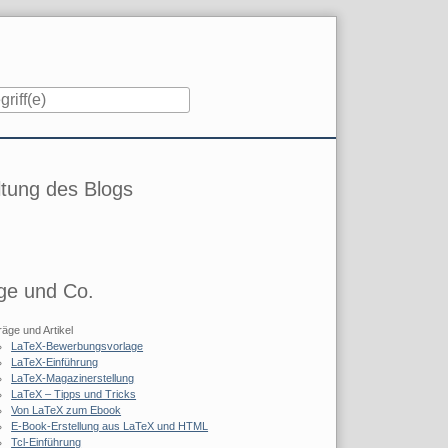
iste
tung des Blogs
ge und Co.
räge und Artikel
LaTeX-Bewerbungsvorlage
LaTeX-Einführung
LaTeX-Magazinerstellung
LaTeX – Tipps und Tricks
Von LaTeX zum Ebook
E-Book-Erstellung aus LaTeX und HTML
Tcl-Einführung