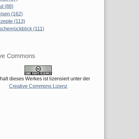
d (88)
isen (162)
zepte (113)
chenrückblick (111)
ive Commons
halt dieses Werkes ist lizensiert unter der
Creative Commons Lizenz