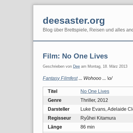
Skip
to
deesaster.org
content
Blog über Brettspiele, Reisen und alles an
Film: No One Lives
Geschrieben von
Dee
am
Montag, 18. März 2013
Fantasy Filmfest
... Wohooo ... \o/
Titel
No One Lives
Genre
Thriller, 2012
Darsteller
Luke Evans, Adelaide C
Regisseur
Ryûhei Kitamura
Länge
86 min