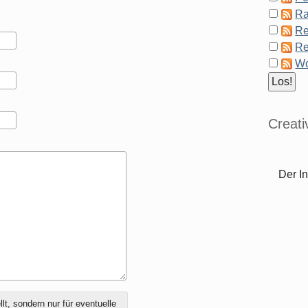
Ra
Re
Re
Wo
Creat
Der In
t, sondern nur für eventuelle