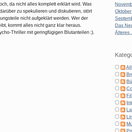
ch, da nicht alles komplett erklärt wird. Was
Novembe
rüber zu spekulieren und diskutieren, stört
Oktober
ungsteile nicht aufgeklärt werden. Wer der
Septemb
ibt, kommt alles nicht ganz klar heraus.
Das Neu
ho-Thriller mit geringfügigen Blutanteilen ;).
Älteres .
Katego
Al
Br
Bü
Co
Fi
In
La
Li
Mu
Po