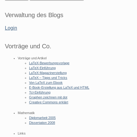
Seitenleiste
Verwaltung des Blogs
Login
Vorträge und Co.
Vorträge und Artikel
LaTeX-Bewerbungsvorlage
LaTeX-Einführung
LaTeX-Magazinerstellung
LaTeX – Tipps und Tricks
Von LaTeX zum Ebook
E-Book-Erstellung aus LaTeX und HTML
Tcl-Einführung
Graphen zeichnen mit dot
Creative Commons erklärt
Mathematik
Diplomarbeit 2005
Dissertation 2008
Links