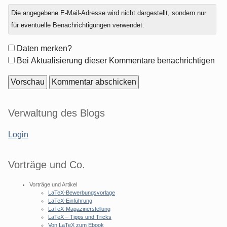
Antwort
Die angegebene E-Mail-Adresse wird nicht dargestellt, sondern nur
zu
für eventuelle Benachrichtigungen verwendet.
Formular-
Daten merken?
Optionen
Bei Aktualisierung dieser Kommentare benachrichtigen
Seitenleiste
Verwaltung des Blogs
Login
Vorträge und Co.
Vorträge und Artikel
LaTeX-Bewerbungsvorlage
LaTeX-Einführung
LaTeX-Magazinerstellung
LaTeX – Tipps und Tricks
Von LaTeX zum Ebook