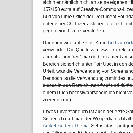
sich hier nämlich nicht an seine eigenen Hi
157/158 extra auf Creative-Commons-Lizen
Bild von Libre Office der Document Founda
unter einer CC-Lizenz stehen, die nicht mit
gegen eine Lizenz verstoßen.
Daneben wird auf Seite 14 ein
Bild von A
verwendet. Die Quelle wird zwar korrekt an
aber als „non free“ markiert. Im amerikani
Bereich sicherlich unter Fair Use, in den 
Urteil, was die Verwendung von Screenshot
Dennoch ist die Verwendung zumindest etw
dieses in den Bereich „non free“ und dürft
einem Buch höchstwahrscheinlich nicht v
zu verletzen.
)
Etwas unverständlich ist auch der erste Sat
Sicherlich darf man der Wikipedia nicht al
Artikel zu dem Thema
. Selbst das Landgeri
das Zitieren von Bildern angeht. Insofern 