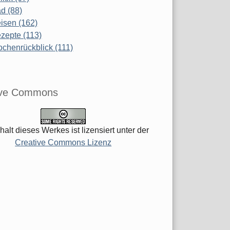
d (88)
isen (162)
zepte (113)
chenrückblick (111)
ive Commons
halt dieses Werkes ist lizensiert unter der
Creative Commons Lizenz