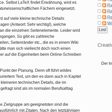
ice. Selbst LaTeX findet Erwähnung, wird es
Ra
aturwissenschaftlichen Fächern eingesetzt.
Re
Re
auf viele kleine technische Details
Wo
agen (Antwort: Sehr wichtig!), welche
man die einzelnen Seitenelemente. Leider wird
egangen. So gibt es zahlreiche
len, Seitenränder etc., die es in einem Wiki
Creat
hätte man sich vielleicht doch noch einen
, der auf die Eigenheiten beim Online-Schreiben
Der In
 Punkt der Planung. Denn oft führt wildes
turiertem Text, um den es dann auch in Kapitel
 kleineren technischen Details, die im
 gefragt sind als im normalen Berufsalltag
ße Zielgruppe am geeignetsten sind die
 ausführlich mit Zitaten. Nach den letztjährigen