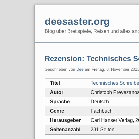
Skip
to
deesaster.org
content
Blog über Brettspiele, Reisen und alles an
Rezension: Technisches S
Geschrieben von
Dee
am
Freitag, 8. November 201
Titel
Technisches Schreib
Autor
Christoph Prevezano
Sprache
Deutsch
Genre
Fachbuch
Herausgeber
Carl Hanser Verlag, 
Seitenanzahl
231 Seiten