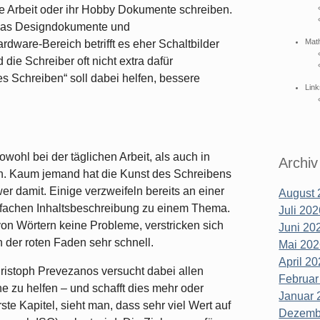
e Arbeit oder ihr Hobby Dokumente schreiben.
ft das Designdokumente und
Mat
rdware-Bereich betrifft es eher Schaltbilder
die Schreiber oft nicht extra dafür
 Schreiben“ soll dabei helfen, bessere
Link
owohl bei der täglichen Arbeit, als auch in
Archiv
ren. Kaum jemand hat die Kunst des Schreibens
er damit. Einige verzweifeln bereits an einer
August 
fachen Inhaltsbeschreibung zu einem Thema.
Juli 202
on Wörtern keine Probleme, verstricken sich
Juni 202
 der roten Faden sehr schnell.
Mai 202
April 20
istoph Prevezanos versucht dabei allen
Februar
 zu helfen – und schafft dies mehr oder
Januar 
ste Kapitel, sieht man, dass sehr viel Wert auf
Dezembe