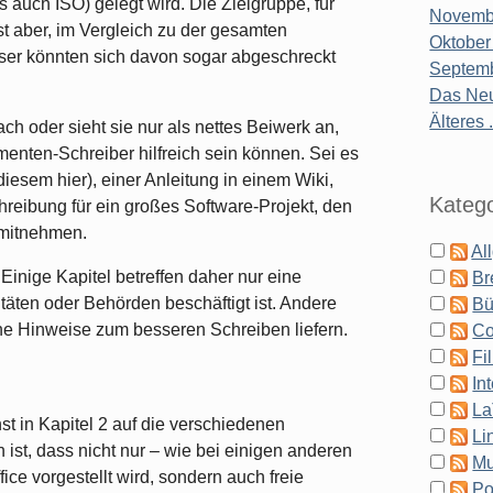
auch ISO) gelegt wird. Die Zielgruppe, für
Novembe
t aber, im Vergleich zu der gesamten
Oktober
eser könnten sich davon sogar abgeschreckt
Septemb
Das Neu
Älteres .
ch oder sieht sie nur als nettes Beiwerk an,
menten-Schreiber hilfreich sein können. Sei es
diesem hier), einer Anleitung in einem Wiki,
Katego
hreibung für ein großes Software-Projekt, den
 mitnehmen.
Al
 Einige Kapitel betreffen daher nur eine
Br
täten oder Behörden beschäftigt ist. Andere
Bü
che Hinweise zum besseren Schreiben liefern.
Co
Fi
In
La
st in Kapitel 2 auf die verschiedenen
Li
st, dass nicht nur – wie bei einigen anderen
Mu
ice vorgestellt wird, sondern auch freie
Po