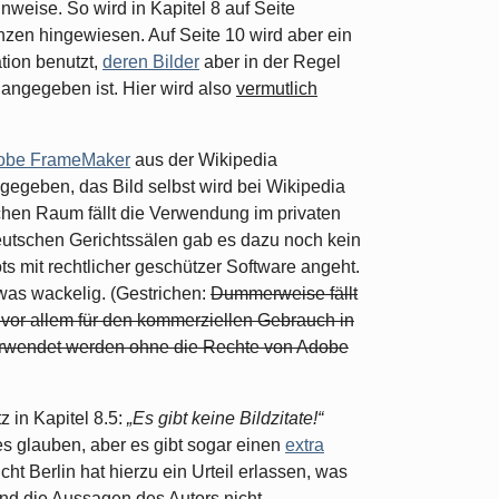
nweise. So wird in Kapitel 8 auf Seite
zen hingewiesen. Auf Seite 10 wird aber ein
tion benutzt,
deren Bilder
aber in der Regel
 angegeben ist. Hier wird also
vermutlich
dobe FrameMaker
aus der Wikipedia
gegeben, das Bild selbst wird bei Wikipedia
schen Raum fällt die Verwendung im privaten
deutschen Gerichtssälen gab es dazu noch kein
s mit rechtlicher geschützer Software angeht.
as wackelig. (Gestrichen:
Dummerweise fällt
e vor allem für den kommerziellen Gebrauch in
erwendet werden ohne die Rechte von Adobe
z in Kapitel 8.5:
„Es gibt keine Bildzitate!“
les glauben, aber es gibt sogar einen
extra
cht Berlin hat hierzu ein Urteil erlassen, was
sind die Aussagen des Autors nicht