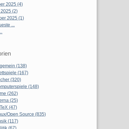
r 2025 (4)
 2025 (2)
er 2025 (1)
este ...
..
rien
lgemein (138)
ettspiele (167)
cher (320)
mputerspiele (148)
lme (262)
terna (25)
TeX (47)
nux/Open Source (835)
sik (117)
litik (67)