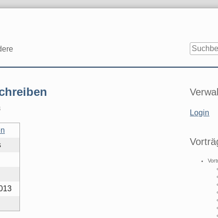
dere
Seitenle
chreiben
Verwal
3
Login
en
Vorträ
s
Vort
2013