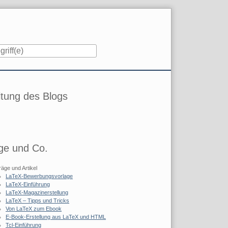
iste
tung des Blogs
ge und Co.
räge und Artikel
LaTeX-Bewerbungsvorlage
LaTeX-Einführung
LaTeX-Magazinerstellung
LaTeX – Tipps und Tricks
Von LaTeX zum Ebook
E-Book-Erstellung aus LaTeX und HTML
Tcl-Einführung