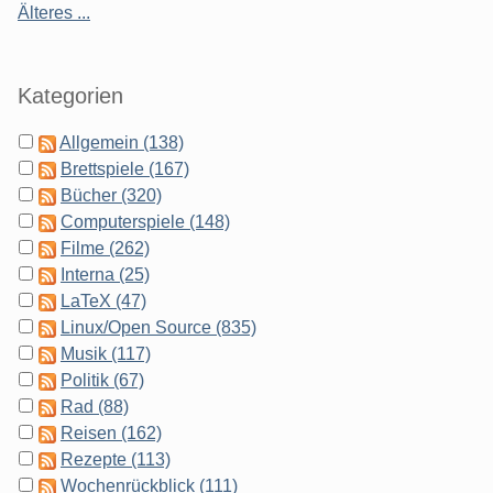
Älteres ...
Kategorien
Allgemein (138)
Brettspiele (167)
Bücher (320)
Computerspiele (148)
Filme (262)
Interna (25)
LaTeX (47)
Linux/Open Source (835)
Musik (117)
Politik (67)
Rad (88)
Reisen (162)
Rezepte (113)
Wochenrückblick (111)