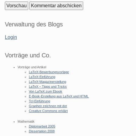
Seitenleiste
Verwaltung des Blogs
Login
Vorträge und Co.
Vorträge und Artikel
LaTeX-Bewerbungsvorlage
LaTeX-Einführung
LaTeX-Magazinerstellung
LaTeX – Tipps und Tricks
Von LaTeX zum Ebook
E-Book-Erstellung aus LaTeX und HTML
Tcl-Einführung
Graphen zeichnen mit dot
Creative Commons erklärt
Mathematik
Diplomarbeit 2005
Dissertation 2008