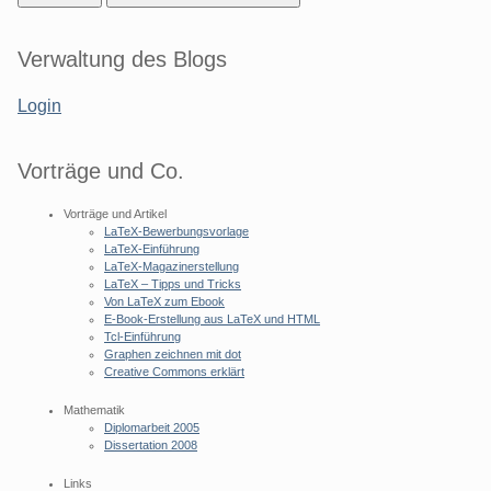
Seitenleiste
Verwaltung des Blogs
Login
Vorträge und Co.
Vorträge und Artikel
LaTeX-Bewerbungsvorlage
LaTeX-Einführung
LaTeX-Magazinerstellung
LaTeX – Tipps und Tricks
Von LaTeX zum Ebook
E-Book-Erstellung aus LaTeX und HTML
Tcl-Einführung
Graphen zeichnen mit dot
Creative Commons erklärt
Mathematik
Diplomarbeit 2005
Dissertation 2008
Links