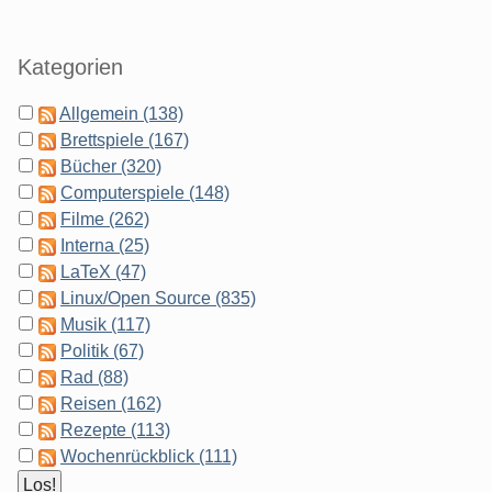
Kategorien
Allgemein (138)
Brettspiele (167)
Bücher (320)
Computerspiele (148)
Filme (262)
Interna (25)
LaTeX (47)
Linux/Open Source (835)
Musik (117)
Politik (67)
Rad (88)
Reisen (162)
Rezepte (113)
Wochenrückblick (111)