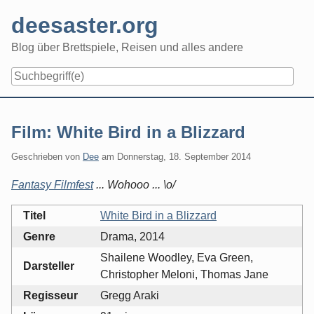
Skip
deesaster.org
to
content
Blog über Brettspiele, Reisen und alles andere
Film: White Bird in a Blizzard
Geschrieben von
Dee
am
Donnerstag, 18. September 2014
Fantasy Filmfest
... Wohooo ... \o/
Titel
White Bird in a Blizzard
Genre
Drama, 2014
Shailene Woodley, Eva Green,
Darsteller
Christopher Meloni, Thomas Jane
Regisseur
Gregg Araki