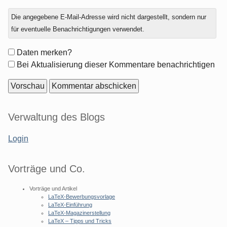
Antwort
Die angegebene E-Mail-Adresse wird nicht dargestellt, sondern nur
zu
für eventuelle Benachrichtigungen verwendet.
Formular-
Daten merken?
Optionen
Bei Aktualisierung dieser Kommentare benachrichtigen
Seitenleiste
Verwaltung des Blogs
Login
Vorträge und Co.
Vorträge und Artikel
LaTeX-Bewerbungsvorlage
LaTeX-Einführung
LaTeX-Magazinerstellung
LaTeX – Tipps und Tricks