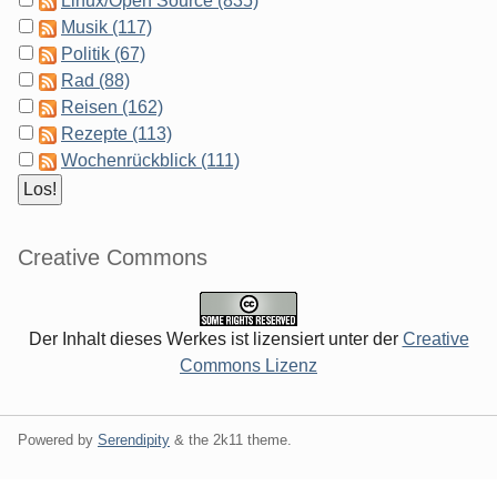
Linux/Open Source (835)
Musik (117)
Politik (67)
Rad (88)
Reisen (162)
Rezepte (113)
Wochenrückblick (111)
Creative Commons
Der Inhalt dieses Werkes ist lizensiert unter der
Creative
Commons Lizenz
Powered by
Serendipity
& the
2k11
theme.