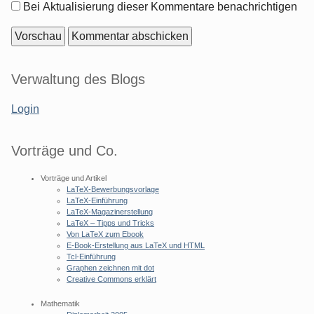
Optionen
Bei Aktualisierung dieser Kommentare benachrichtigen
Seitenleiste
Verwaltung des Blogs
Login
Vorträge und Co.
Vorträge und Artikel
LaTeX-Bewerbungsvorlage
LaTeX-Einführung
LaTeX-Magazinerstellung
LaTeX – Tipps und Tricks
Von LaTeX zum Ebook
E-Book-Erstellung aus LaTeX und HTML
Tcl-Einführung
Graphen zeichnen mit dot
Creative Commons erklärt
Mathematik