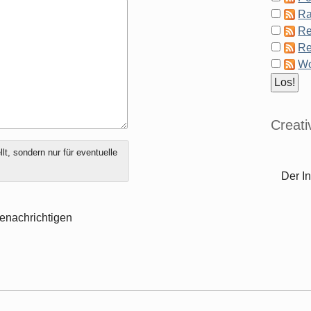
Ra
Re
Re
Wo
Creat
t, sondern nur für eventuelle
Der In
enachrichtigen