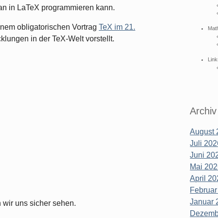
an in LaTeX programmieren kann.
inem obligatorischen Vortrag
TeX im 21.
Mat
cklungen in der TeX-Welt vorstellt.
Link
Archiv
August 
Juli 202
Juni 202
Mai 202
April 20
Februar
Januar 
 wir uns sicher sehen.
Dezembe