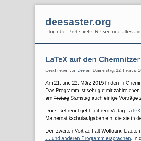
Skip
to
deesaster.org
content
Blog über Brettspiele, Reisen und alles an
LaTeX auf den Chemnitzer
Geschrieben von
Dee
am
Donnerstag, 12. Februar 
Am 21. und 22. März 2015 finden in Chemn
Das Programm ist sehr gut mit zahlreichen
am
Freitag
Samstag auch einige Vorträge
Doris Behrendt geht in ihrem Vortag
LaTeX 
Mathematikschulaufgaben ein, die sie in de
Den zweiten Vortrag hält Wolfgang Daut
… und anderen Programmiersprachen
. In