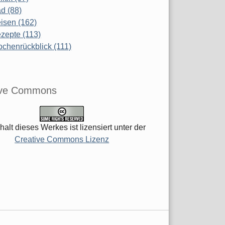
d (88)
isen (162)
zepte (113)
chenrückblick (111)
ive Commons
halt dieses Werkes ist lizensiert unter der
Creative Commons Lizenz