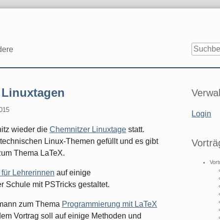
dere
Seitenle
 Linuxtagen
Verwal
2015
Login
itz wieder die
Chemnitzer Linuxtage
statt.
 technischen Linux-Themen gefüllt und es gibt
Vorträ
 zum Thema LaTeX.
Vort
für Lehrerinnen
auf einige
r Schule mit PSTricks gestaltet.
ermann zum Thema
Programmierung mit LaTeX
 dem Vortrag soll auf einige Methoden und