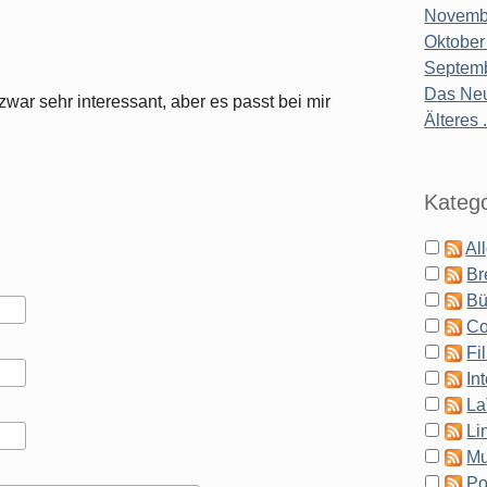
Novembe
Oktober
Septemb
Das Neu
war sehr interessant, aber es passt bei mir
Älteres .
Katego
Al
Br
Bü
Co
Fi
In
La
Li
Mu
Po