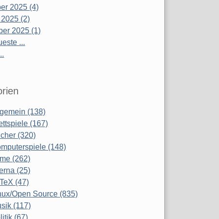
r 2025 (4)
 2025 (2)
er 2025 (1)
este ...
..
rien
lgemein (138)
ettspiele (167)
cher (320)
mputerspiele (148)
lme (262)
terna (25)
TeX (47)
nux/Open Source (835)
sik (117)
litik (67)