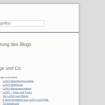
iste
tung des Blogs
ge und Co.
räge und Artikel
LaTeX-Bewerbungsvorlage
LaTeX-Einführung
LaTeX-Magazinerstellung
LaTeX – Tipps und Tricks
Von LaTeX zum Ebook
E-Book-Erstellung aus LaTeX und HTML
Tcl-Einführung