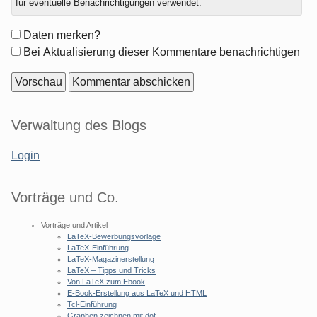
für eventuelle Benachrichtigungen verwendet.
Formular-
Daten merken?
Optionen
Bei Aktualisierung dieser Kommentare benachrichtigen
Seitenleiste
Verwaltung des Blogs
Login
Vorträge und Co.
Vorträge und Artikel
LaTeX-Bewerbungsvorlage
LaTeX-Einführung
LaTeX-Magazinerstellung
LaTeX – Tipps und Tricks
Von LaTeX zum Ebook
E-Book-Erstellung aus LaTeX und HTML
Tcl-Einführung
Graphen zeichnen mit dot