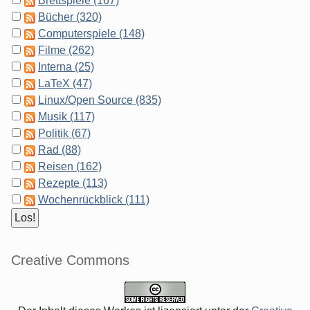
Brettspiele (167)
Bücher (320)
Computerspiele (148)
Filme (262)
Interna (25)
LaTeX (47)
Linux/Open Source (835)
Musik (117)
Politik (67)
Rad (88)
Reisen (162)
Rezepte (113)
Wochenrückblick (111)
Creative Commons