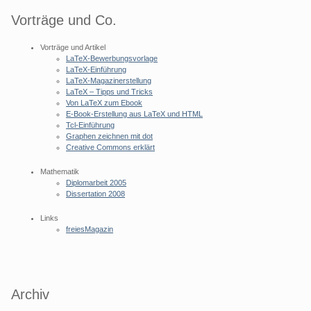
Vorträge und Co.
Vorträge und Artikel
LaTeX-Bewerbungsvorlage
LaTeX-Einführung
LaTeX-Magazinerstellung
LaTeX – Tipps und Tricks
Von LaTeX zum Ebook
E-Book-Erstellung aus LaTeX und HTML
Tcl-Einführung
Graphen zeichnen mit dot
Creative Commons erklärt
Mathematik
Diplomarbeit 2005
Dissertation 2008
Links
freiesMagazin
Archiv