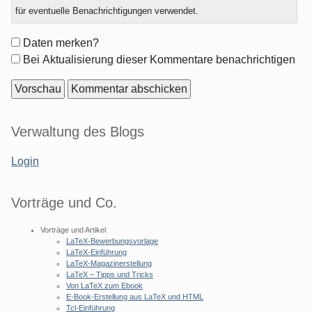
zu
für eventuelle Benachrichtigungen verwendet.
Formular-
Daten merken?
Optionen
Bei Aktualisierung dieser Kommentare benachrichtigen
Seitenleiste
Verwaltung des Blogs
Login
Vorträge und Co.
Vorträge und Artikel
LaTeX-Bewerbungsvorlage
LaTeX-Einführung
LaTeX-Magazinerstellung
LaTeX – Tipps und Tricks
Von LaTeX zum Ebook
E-Book-Erstellung aus LaTeX und HTML
Tcl-Einführung