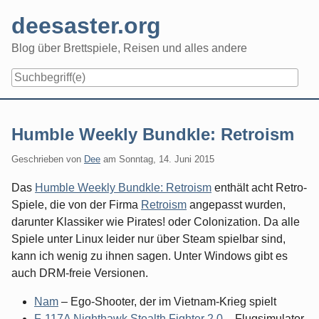
Skip
deesaster.org
to
content
Blog über Brettspiele, Reisen und alles andere
Humble Weekly Bundkle: Retroism
Geschrieben von
Dee
am
Sonntag, 14. Juni 2015
Das
Humble Weekly Bundkle: Retroism
enthält acht Retro-
Spiele, die von der Firma
Retroism
angepasst wurden,
darunter Klassiker wie Pirates! oder Colonization. Da alle
Spiele unter Linux leider nur über Steam spielbar sind,
kann ich wenig zu ihnen sagen. Unter Windows gibt es
auch DRM-freie Versionen.
Nam
– Ego-Shooter, der im Vietnam-Krieg spielt
F-117A Nighthawk Stealth Fighter 2.0
– Flugsimulator