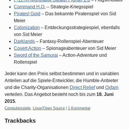
Command H.Q.
– Strategie-Kriegsspiel
Pirates! Gold
– Das bekannte Piratenspiel von Sid
Meier
Colonization
– Entdeckungsstrategiespiel, ebenfalls
von Sid Meier
Darklands
– Fantasy-Rollenspiel-Abenteuer
Covert Action
– Spionageabenteuer von Sid Meier
Sword of the Samurai
– Action-Adventure und
Rollenspiel
Jeder kann den Preis selbst bestimmen und in variablen
Anteilen auf die Spiele-Entwickler, die Humble-Anbieter
und die Charity-Organisationen
Direct Relief
und
Oxfam
verteilen. Das Angebot besteht noch bis zum
18. Juni
2015
.
Kategorien:
Computerspiele
,
Linux/Open Source
|
1 Kommentar
Trackbacks