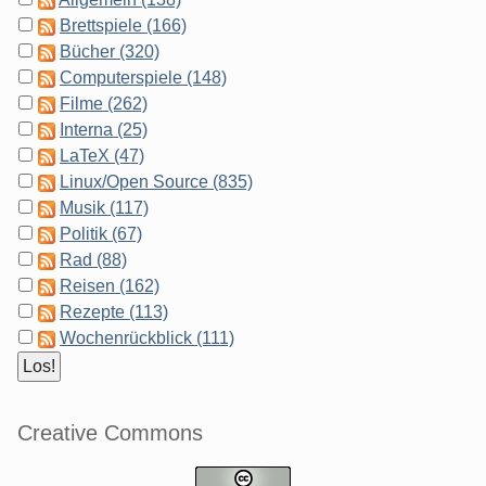
Brettspiele (166)
Bücher (320)
Computerspiele (148)
Filme (262)
Interna (25)
LaTeX (47)
Linux/Open Source (835)
Musik (117)
Politik (67)
Rad (88)
Reisen (162)
Rezepte (113)
Wochenrückblick (111)
Creative Commons