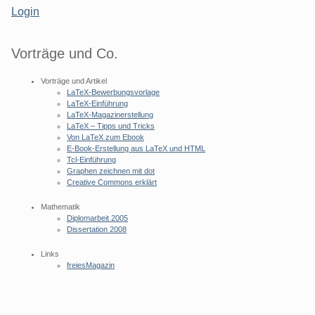
Login
Vorträge und Co.
Vorträge und Artikel
LaTeX-Bewerbungsvorlage
LaTeX-Einführung
LaTeX-Magazinerstellung
LaTeX – Tipps und Tricks
Von LaTeX zum Ebook
E-Book-Erstellung aus LaTeX und HTML
Tcl-Einführung
Graphen zeichnen mit dot
Creative Commons erklärt
Mathematik
Diplomarbeit 2005
Dissertation 2008
Links
freiesMagazin