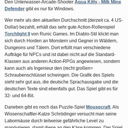
Den Unterwasser-Arcade-Shooter
Aqua Kitty - Milk Mine
Defender
gibt es nur für Windows.
Wer mehr als den aktuellen Durchschnitt (derzeit ca. 4 US-
Dollar) bezahlt, erhält das sehr gute Action-Rollenspiel
Torchlight II
von Runic Games. Im Diablo-Stil klickt man
sich durch Horden an Monstern und Gegner in Wäldern,
Dungeons und Tälern. Dort erfüllt man verschiedene
Aufträge für NPCs und ist dabei nicht auf die Standard-
Klassen aus anderen Action-RPGs angewiesen, sondern
kann auch als Ingenieur den (recht großen=
Schraubenschlüssel schwingen. Die Grafik des Spiels
sieht sehr gut aus, die deutsche Sprachausgabe und die
deutschen Texte sind ebenfalls gut. Das Spiel gibt es für
32- und 64-Bit.
Daneben gibt es noch das Puzzle-Spiel
Mousecraft
. Als
Wissenschaftler-Katze Schrödinger versucht man seine
Labormäuse durch teilweise gefährliche Level zu
manövrieren, damit diese an den Käse kommen. Der Spiel