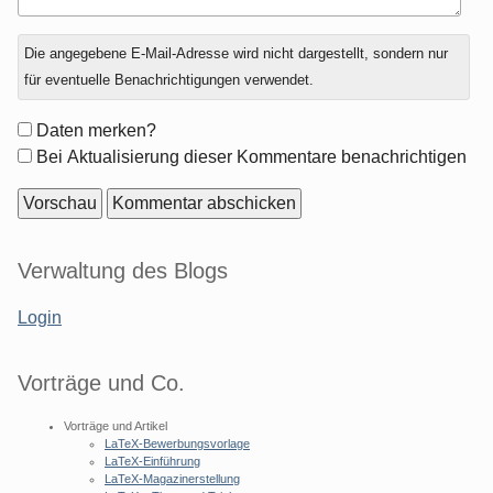
Antwort
Die angegebene E-Mail-Adresse wird nicht dargestellt, sondern nur
zu
für eventuelle Benachrichtigungen verwendet.
Formular-
Daten merken?
Optionen
Bei Aktualisierung dieser Kommentare benachrichtigen
Seitenleiste
Verwaltung des Blogs
Login
Vorträge und Co.
Vorträge und Artikel
LaTeX-Bewerbungsvorlage
LaTeX-Einführung
LaTeX-Magazinerstellung