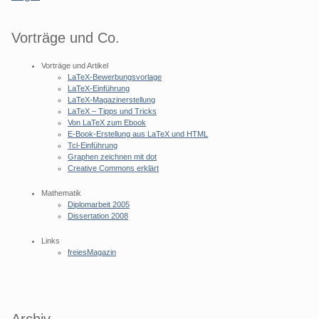
Vorträge und Co.
Vorträge und Artikel
LaTeX-Bewerbungsvorlage
LaTeX-Einführung
LaTeX-Magazinerstellung
LaTeX – Tipps und Tricks
Von LaTeX zum Ebook
E-Book-Erstellung aus LaTeX und HTML
Tcl-Einführung
Graphen zeichnen mit dot
Creative Commons erklärt
Mathematik
Diplomarbeit 2005
Dissertation 2008
Links
freiesMagazin