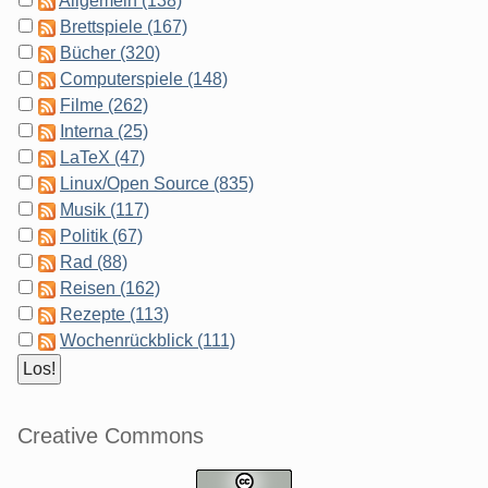
Allgemein (138)
Brettspiele (167)
Bücher (320)
Computerspiele (148)
Filme (262)
Interna (25)
LaTeX (47)
Linux/Open Source (835)
Musik (117)
Politik (67)
Rad (88)
Reisen (162)
Rezepte (113)
Wochenrückblick (111)
Creative Commons