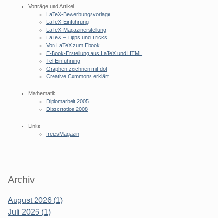
Vorträge und Artikel
LaTeX-Bewerbungsvorlage
LaTeX-Einführung
LaTeX-Magazinerstellung
LaTeX – Tipps und Tricks
Von LaTeX zum Ebook
E-Book-Erstellung aus LaTeX und HTML
Tcl-Einführung
Graphen zeichnen mit dot
Creative Commons erklärt
Mathematik
Diplomarbeit 2005
Dissertation 2008
Links
freiesMagazin
Archiv
August 2026 (1)
Juli 2026 (1)