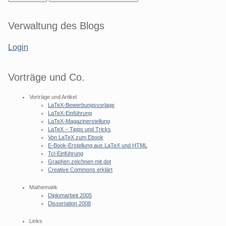
Seitenleiste
Verwaltung des Blogs
Login
Vorträge und Co.
Vorträge und Artikel
LaTeX-Bewerbungsvorlage
LaTeX-Einführung
LaTeX-Magazinerstellung
LaTeX – Tipps und Tricks
Von LaTeX zum Ebook
E-Book-Erstellung aus LaTeX und HTML
Tcl-Einführung
Graphen zeichnen mit dot
Creative Commons erklärt
Mathematik
Diplomarbeit 2005
Dissertation 2008
Links